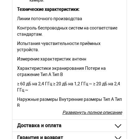
камеры.
Технические характеристики:
Линии поточного производства
Контроль беспроводных систем на соответствие
стандартам.
Испытания чувствительности приёмных
устройств.
Измерение характеристик антенн
Характеристики экранирования Потери на
отражение Тип A Тип B
≥ 60 дБ на 2,4 ГГц ≥ 20 дБ на 1,2 ГГц ~ ≥ 20 дБ на 2,4
ГГц ~
Наружные размеры Внутренние размеры Тип A Тип
B
Развернуть полное описание
922 (Ш) х794 (В) х731 (Г) мм (без
автоматизированного конвейера)
Доставка и оплата
801(Ш) х 610(В) х 610(Г)мм 857(Ш) х 666(В) х
666(Г)мм
Гарантия и возврат