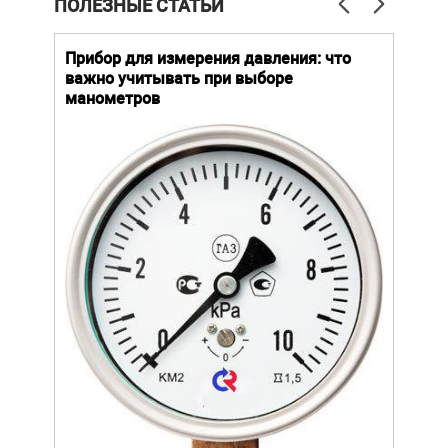
ПОЛЕЗНЫЕ СТАТЬИ
й
Прибор для измерения давления: что
Как
важно учитывать при выборе
выб
манометров
вла
ают
ание.
Уров
ов
важн
усло
щей
опре
устр
стат
подх
разл