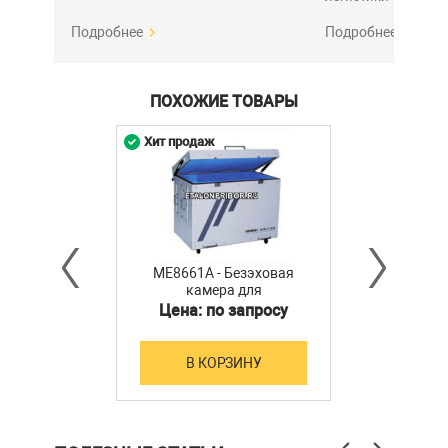
Подробнее
Подробнее
ПОХОЖИЕ ТОВАРЫ
Хит продаж
ME8661A - Безэховая
камера для
электромагнитного
Цена: по запросу
излучения
В КОРЗИНУ