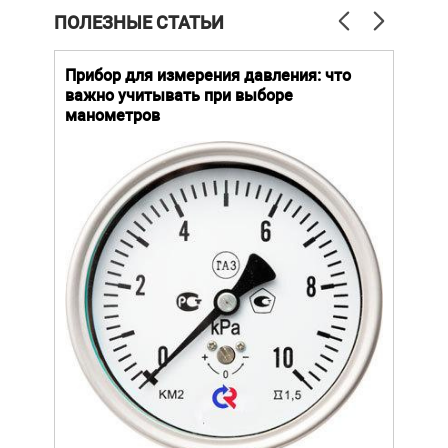
ПОЛЕЗНЫЕ СТАТЬИ
й
Прибор для измерения давления: что
Как
важно учитывать при выборе
выб
манометров
вла
ают
ание.
ов
щей