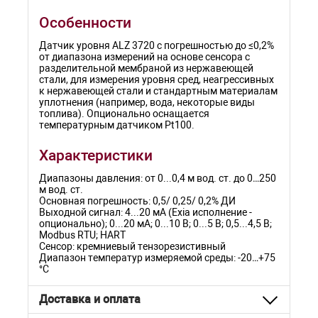
Особенности
Датчик уровня ALZ 3720 с погрешностью до ≤0,2%
от диапазона измерений на основе сенсора с
разделительной мембраной из нержавеющей
стали, для измерения уровня сред, неагрессивных
к нержавеющей стали и стандартным материалам
уплотнения (например, вода, некоторые виды
топлива). Опционально оснащается
температурным датчиком Pt100.
Характеристики
Диапазоны давления: от 0...0,4 м вод. ст. до 0…250
м вод. ст.
Основная погрешность: 0,5/ 0,25/ 0,2% ДИ
Выходной сигнал: 4...20 мА (Exia исполнение -
опционально); 0...20 мA; 0...10 В; 0...5 В; 0,5...4,5 В;
Modbus RTU; HART
Сенсор: кремниевый тензорезистивный
Диапазон температур измеряемой среды: -20…+75
°C
Доставка и оплата