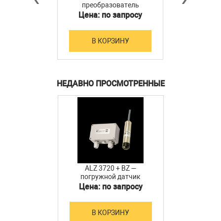
преобразователь
мощности
Цена: по запросу
В КОРЗИНУ
НЕДАВНО ПРОСМОТРЕННЫЕ
ALZ 3720 + BZ —
погружной датчик
уровня и клеммная
Цена: по запросу
коробка
В КОРЗИНУ