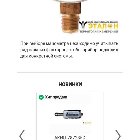
Уров
важн
усло
опре
устр
При выборе манометра необходимо учитывать
стат
ряд важных факторов, чтобы прибор подходил
подх
для конкретной системы.
разл
НОВИНКИ
Хит продаж
АКИП-787235D