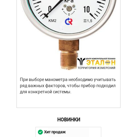
Уров
важн
усло
опре
устр
При выборе манометра необходимо учитывать
стат
ряд важных факторов, чтобы прибор подходил
подх
для конкретной системы.
разл
НОВИНКИ
Хит продаж