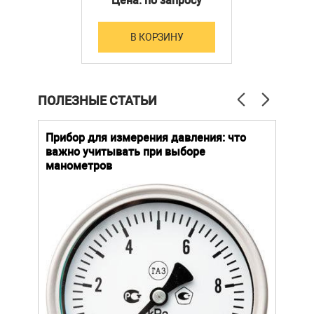
Цена: по запросу
VONATEX)
В КОРЗИНУ
ПОЛЕЗНЫЕ СТАТЬИ
й
Прибор для измерения давления: что
Как
важно учитывать при выборе
выб
манометров
вла
ают
ание.
ов
щей