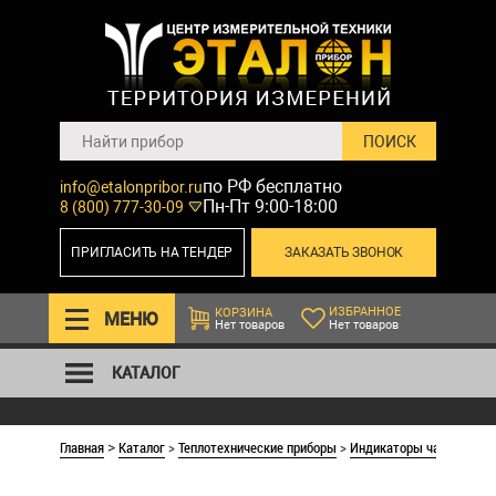
по РФ бесплатно
info@etalonpribor.ru
Пн-Пт 9:00-18:00
8 (800) 777-30-09
ПРИГЛАСИТЬ НА ТЕНДЕР
ЗАКАЗАТЬ ЗВОНОК
ИЗБРАННОЕ
КОРЗИНА
МЕНЮ
Нет товаров
Нет товаров
КАТАЛОГ
Главная
Каталог
>
Теплотехнические приборы
>
Индикаторы часового ти
>