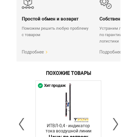
Сила
давления
≤1,5 H
стержня
Простой обмен и возврат
Собственный се
Поможем решить любую проблему
Устраним любую н
с товаром
по гарантии. Срок у
логистики
Подробнее
Подробнее
ПОХОЖИЕ ТОВАРЫ
Хит продаж
ИТВЛ-0,4 - индикатор
тока воздушной линии
(без курсового фонаря