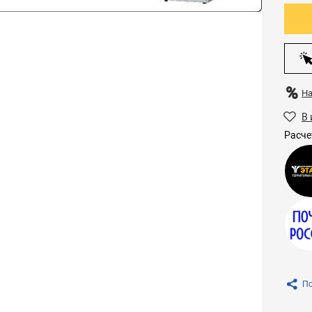
Н
В 
Расче
По