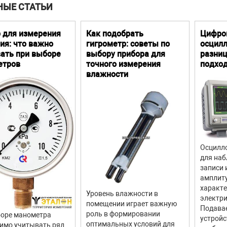
НЫЕ СТАТЬИ
 для измерения
Как подобрать
Цифро
ия: что важно
гигрометр: советы по
осцилл
ать при выборе
выбору прибора для
разниц
етров
точного измерения
подхо
влажности
Осцилло
для наб
записи 
амплит
характ
Уровень влажности в
электри
помещении играет важную
Подава
роль в формировании
оре манометра
устройс
оптимальных условий для
имо учитывать ряд