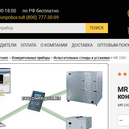
00-18:00
по РФ бесплатно
onpribor.ru
8 (800) 777-30-09
ОДИТЕЛИ
ОПЛАТА
О КОМПАНИИ
ДОСТАВКА
ОПТОВЫМ ПОК
талог
>
Измерительные приборы
>
Испытательные стенды и установки
MR 2300 -
>
MR 
кон
MR 230