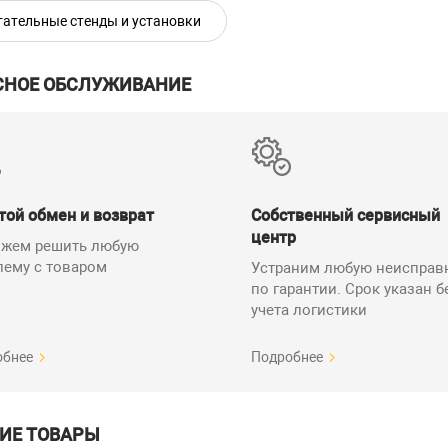
ательные стенды и установки
30МГц–3ГГц при и
н частот
150кГц-30МГц пр
СНОЕ ОБСЛУЖИВАНИЕ
CISPR11 (
CISP
EN55011 (
живаемые стандарты
EN55
VCCI (класс A/B);
той обмен и возврат
Собственный сервисный
центр
 температура
От 0 до 40 ºC (гара
жем решить любую
лему с товаром
Устраним любую неисправ
Менее 40 ºC/80% от
по гарантии. Срок указан б
я влажность
влажности(гарантир
учета логистики
ºC/70% относительн
От -20 до 60 ºC, при
тура хранения
обнее
Подробнее
относительной вла
ные принадлежности:
ИЕ ТОВАРЫ