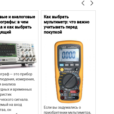
вые и аналоговые
Как выбрать
Цифро
ографы: в чем
мультиметр: что важно
Преим
а и как выбрать
учитывать перед
особе
дящий
покупкой
граф — это прибор
Цифров
людения, измерения,
прибор
и анализа
для из
удных и временных
вращен
еристик
объекто
ческого сигнала.
двигате
емый на вход
отличи
Если вы задумались о
тва, он
моделе
приобретении мультиметра,