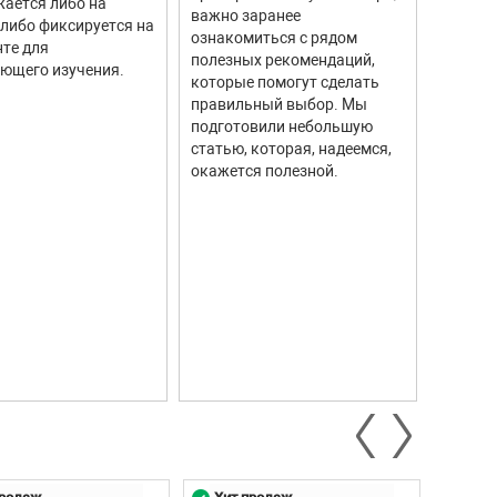
ается либо на
тахоме
важно заранее
 либо фиксируется на
высоку
ознакомиться с рядом
те для
измере
полезных рекомендаций,
ющего изучения.
исполь
которые помогут сделать
соврем
правильный выбор. Мы
информ
подготовили небольшую
Они ши
статью, которая, надеемся,
самых р
окажется полезной.
автомо
промыш
научны
контро
систем.