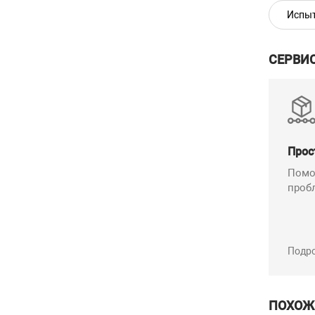
Испыт
Диапазо
СЕРВИ
Поддер
Прос
Рабочая
Помо
проб
Рабоча
Темпера
Подр
Стандарт
ПОХОЖ