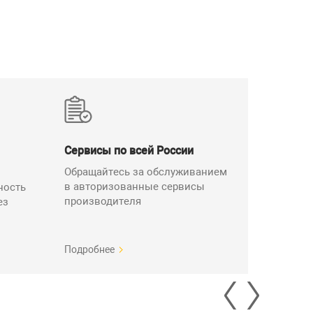
змерении обычного излучения
и измерении кондуктивного
излучения
класс A/B, группа1);
R22 (класс A/B);
класс A/B, группа1);
022 (класс A/B);
 и FCC раздел 15 подраздел B
(класс A/B).
Сервисы по всей России
нтированно при 23±10 ºC)
Обращайтесь за обслуживанием
в авторизованные сервисы
ность
носительной
производителя
ез
овано при уровне ниже 33
ой влажности)
 уровне ниже 60 ºC/70%
Подробнее
жности