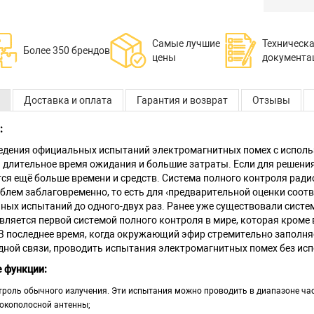
Самые лучшие
Техническ
Более 350 брендов
цены
документа
Доставка и оплата
Гарантия и возврат
Отзывы
:
едения официальных испытаний электромагнитных помех с испол
я длительное время ожидания и большие затраты. Если для решен
тся ещё больше времени и средств. Система полного контроля рад
блем заблаговременно, то есть для ‹предварительной оценки соот
ных испытаний до одного-двух раз. Ранее уже существовали систе
ляется первой системой полного контроля в мире, которая кроме 
В последнее время, когда окружающий эфир стремительно заполня
дной связи, проводить испытания электромагнитных помех без ис
 функции:
троль обычного излучения. Эти испытания можно проводить в диапазоне част
окополосной антенны;