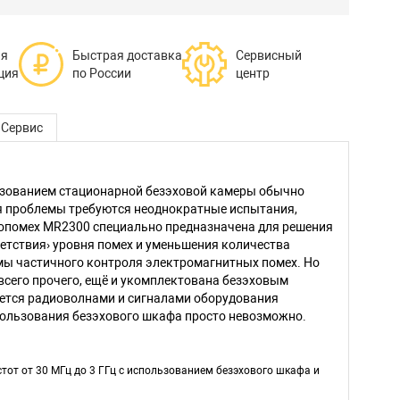
ая
Быстрая доставка
Сервисный
ция
по России
центр
Сервис
ьзованием стационарной безэховой камеры обычно
ия проблемы требуются неоднократные испытания,
иопомех MR2300 специально предназначена для решения
ветствия› уровня помех и уменьшения количества
мы частичного контроля электромагнитных помех. Но
всего прочего, ещё и укомплектована безэховым
ется радиоволнами и сигналами оборудования
пользования безэхового шкафа просто невозможно.
от от 30 МГц до 3 ГГц с использованием безэхового шкафа и