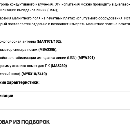
троль кондуктивного излучения. Эти испытания можно проводить в диапазоне
илизации импеданса линии (LISN);
ерения магнитного поля на печатных платах испытуемого оборудования. Ис
орый поставляется отдельно и позволяет измерять магнитное поле на печатн
окополосная антенна (
MAN101/102
);
изатор спектра помех (
MSA338E)
;
ойство стабилизации импеданса линии (LISN) (
MPW201)
;
грамму анализа помех для ПК
(MAS230)
;
эховый шкаф
(MY5310/5410)
.
кие характеристики:
икации
Обычное и кондукти
напряжённости маг
измерений
CP-2S производится
ОВАР ИЗ ПОДБОРОК
измерений напряжён
измерительных фун