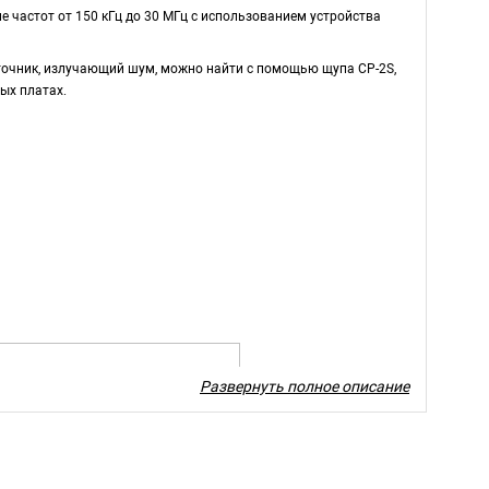
 частот от 150 кГц до 30 МГц с использованием устройства
точник, излучающий шум, можно найти с помощью щупа CP-2S,
ых платах.
Развернуть полное описание
вное излучение Измерение
нитного поля с помощью щупа
 при установке режима
ности магнитного поля в меню
кций прибора MSA338E