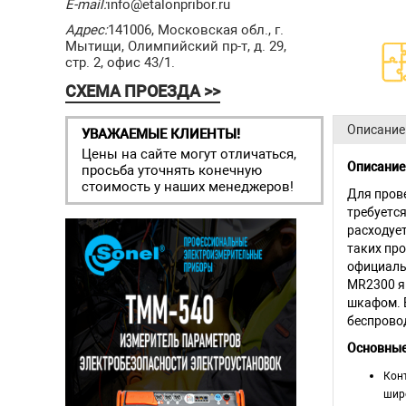
E-mail:
info@etalonpribor.ru
Адрес:
141006, Московская обл., г.
Мытищи, Олимпийский пр-т, д. 29,
стр. 2, офис 43/1.
СХЕМА ПРОЕЗДА >>
Описание
УВАЖАЕМЫЕ КЛИЕНТЫ!
Цены на сайте могут отличаться,
Описание
просьба уточнять конечную
стоимость у наших менеджеров!
Для пров
требуетс
расходуе
таких про
официаль
MR2300 яв
шкафом. 
беспрово
Основные
Кон
шир