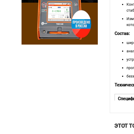
Кон
стаб
Изм
кот
Состав:
шир
анал
устр
про
без
Техничес
Специф
Режим 
ЭТОТ Т