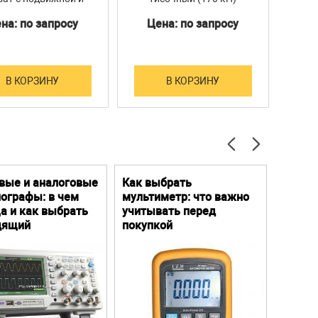
кой фиксацией (0,1
п
на: по запросу
Цена: по запросу
Ц
кН)
те
В КОРЗИНУ
В КОРЗИНУ
вые и аналоговые
Как выбрать
Цифро
ографы: в чем
мультиметр: что важно
Преим
а и как выбрать
учитывать перед
особе
дящий
покупкой