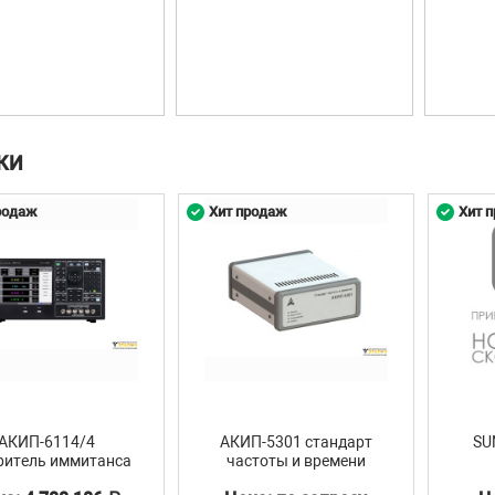
КИ
родаж
Хит продаж
Хит 
АКИП-6114/4
АКИП-5301 стандарт
SU
ритель иммитанса
частоты и времени