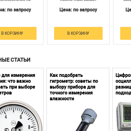
иг армированных
жест
на: по запросу
Цена: по запросу
Це
омпозиционных
материалов
В КОРЗИНУ
В КОРЗИНУ
НЫЕ СТАТЬИ
 для измерения
Как подобрать
Цифро
ия: что важно
гигрометр: советы по
осцилл
ать при выборе
выбору прибора для
разниц
етров
точного измерения
подхо
влажности