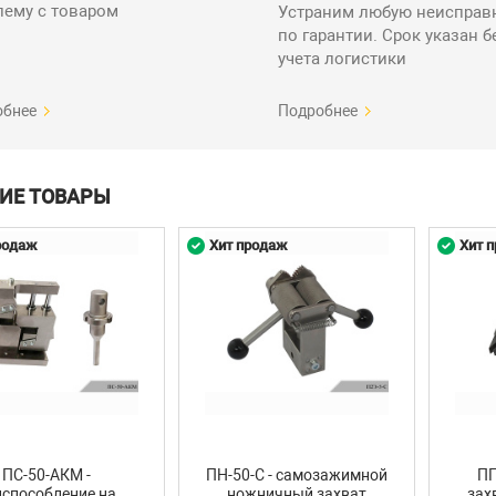
лему с товаром
Устраним любую неисправ
по гарантии. Срок указан б
учета логистики
обнее
Подробнее
ИЕ ТОВАРЫ
родаж
Хит продаж
Хит 
ПС-50-АКМ -
ПН-50-С - самозажимной
ПП
испособление на
ножничный захват
зах