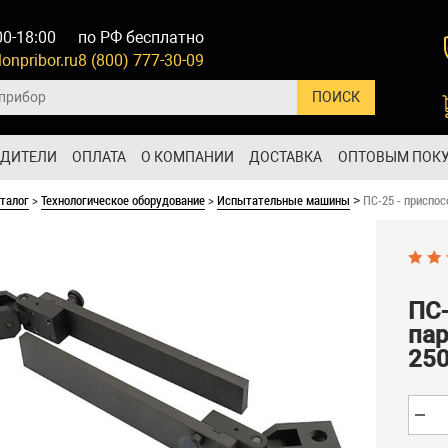
00-18:00
по РФ бесплатно
onpribor.ru
8 (800) 777-30-09
ОДИТЕЛИ
ОПЛАТА
О КОМПАНИИ
ДОСТАВКА
ОПТОВЫМ ПОК
талог
>
Технологическое оборудование
>
Испытательные машины
ПС-25 - приспо
>
ПС-
пар
25