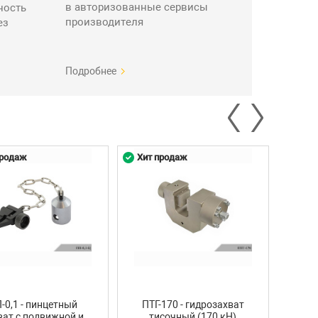
в авторизованные сервисы
ность
производителя
ез
Подробнее
продаж
Хит продаж
Хит 
-0,1 - пинцетный
ПТГ-170 - гидрозахват
ПТП
ват с подвижной и
тисочный (170 кН)