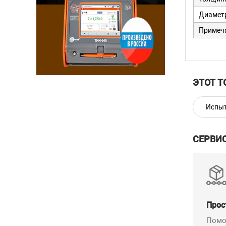
Диаметр
Примеча
ЭТОТ Т
Испы
СЕРВИ
Прос
Помо