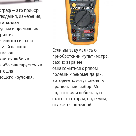
граф — это прибор
Цифров
людения, измерения,
прибор
и анализа
для из
удных и временных
вращен
еристик
объекто
ческого сигнала.
двигате
емый на вход
отличи
Если вы задумались о
тва, он
моделе
приобретении мультиметра,
ается либо на
тахоме
важно заранее
 либо фиксируется на
высоку
ознакомиться с рядом
те для
измере
полезных рекомендаций,
ющего изучения.
исполь
которые помогут сделать
соврем
правильный выбор. Мы
информ
подготовили небольшую
Они ши
статью, которая, надеемся,
самых р
окажется полезной.
автомо
промыш
научны
контро
систем.