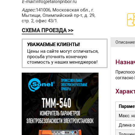
E-mail:
info@etalonpribor.ru
Адрес:
141006, Московская обл., г.
Мытищи, Олимпийский пр-т, д. 29,
стр. 2, офис 43/1.
СХЕМА ПРОЕЗДА >>
Описание
УВАЖАЕМЫЕ КЛИЕНТЫ!
Цены на сайте могут отличаться,
просьба уточнять конечную
Назна
стоимость у наших менеджеров!
Приспосо
согласно 
Харак
Параме
Макс. н
Длина о
Толщина