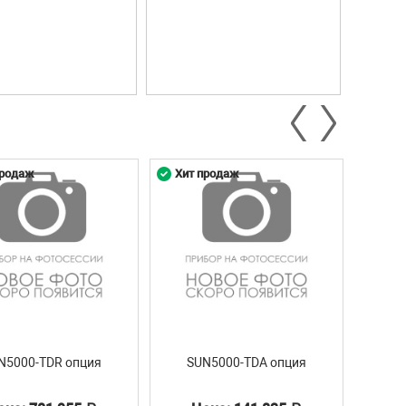
продаж
Хит продаж
Хит 
N5000-TDR опция
SUN5000-TDA опция
1.85