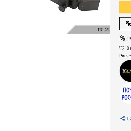
Н
В 
Расче
По