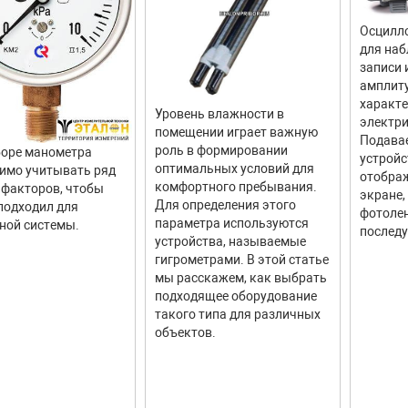
Осцилло
для наб
записи 
амплит
характ
Уровень влажности в
электри
помещении играет важную
Подава
роль в формировании
оре манометра
устройс
оптимальных условий для
имо учитывать ряд
отображ
комфортного пребывания.
факторов, чтобы
экране,
Для определения этого
подходил для
фотолен
параметра используются
ной системы.
последу
устройства, называемые
гигрометрами. В этой статье
мы расскажем, как выбрать
подходящее оборудование
такого типа для различных
объектов.