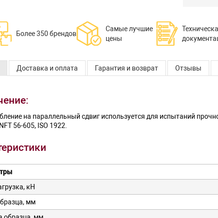
Самые лучшие
Техническ
Более 350 брендов
цены
документа
Доставка и оплата
Гарантия и возврат
Отзывы
чение:
бление на параллельный сдвиг используется для испытаний прочно
NFT 56-605, ISO 1922.
теристики
тры
агрузка, кН
бразца, мм
 образца, мм