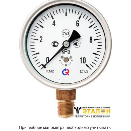
ание.
ов
щей
Уров
важн
усло
опре
устр
При выборе манометра необходимо учитывать
стат