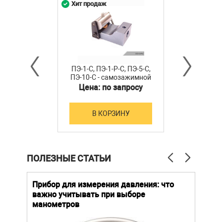
Хит продаж
ПЭ-1-С, ПЭ-1-Р-С, ПЭ-5-С,
ПЭ-10-С - самозажимной
захват с эксцентриком
Цена: по запросу
В КОРЗИНУ
ПОЛЕЗНЫЕ СТАТЬИ
й
Прибор для измерения давления: что
Как
важно учитывать при выборе
выб
манометров
вла
ают