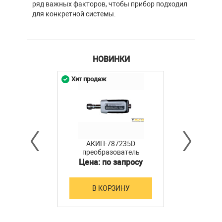
ряд важных факторов, чтобы прибор подходил
подх
для конкретной системы.
разл
НОВИНКИ
Хит продаж
АКИП-787235D
преобразователь
мощности
Цена: по запросу
В КОРЗИНУ