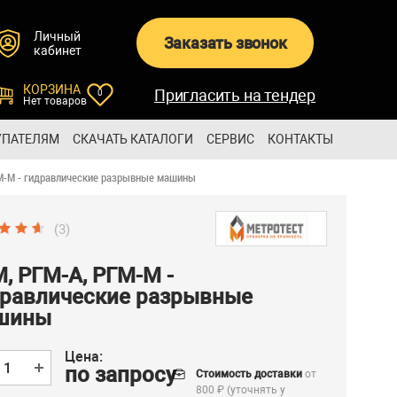
Личный
Заказать звонок
кабинет
КОРЗИНА
Пригласить на тендер
0
Нет товаров
УПАТЕЛЯМ
СКАЧАТЬ КАТАЛОГИ
СЕРВИС
КОНТАКТЫ
М-М - гидравлические разрывные машины
(3)
, РГМ-А, РГМ-М -
дравлические разрывные
шины
Цена:
по запросу
Стоимость доставки
от
800 ₽ (уточнять у