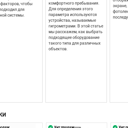
комфортного пребывания.
факторов, чтобы
экране,
Для определения этого
подходил для
фотолен
параметра используются
ной системы.
последу
устройства, называемые
гигрометрами. В этой статье
мы расскажем, как выбрать
подходящее оборудование
такого типа для различных
объектов.
КИ
родаж
Хит продаж
Хит 