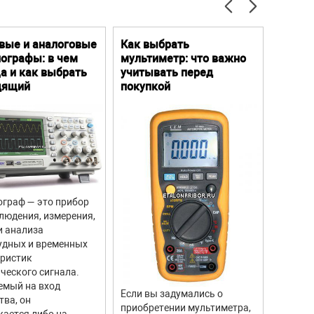
00 кг
5500 кг
вые и аналоговые
Как выбрать
Цифро
ографы: в чем
мультиметр: что важно
Преим
а и как выбрать
учитывать перед
особе
дящий
покупкой
граф — это прибор
Цифров
людения, измерения,
прибор
и анализа
для из
удных и временных
вращен
еристик
объекто
ческого сигнала.
двигате
емый на вход
отличи
Если вы задумались о
тва, он
моделе
приобретении мультиметра,
ается либо на