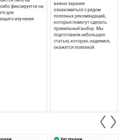
тахоме
важно заранее
 либо фиксируется на
высоку
ознакомиться с рядом
те для
измере
полезных рекомендаций,
ющего изучения.
исполь
которые помогут сделать
соврем
правильный выбор. Мы
информ
подготовили небольшую
Они ши
статью, которая, надеемся,
самых р
окажется полезной.
автомо
промыш
научны
контро
систем.
продаж
Хит продаж
Хит 