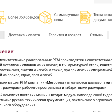
Самые лучшие
Техническ
Более 350 брендов
цены
документа
Доставка и оплата
Гарантия и возврат
Отзывы
чение:
спытательные универсальные РГМ производятся в соответствии с
 металлов и сплавов на их основе, в т.ч. арматурной стали, конст
растяжения, сжатия и изгиба, а также, при применении специальн
 на прокол, сдвиг, срез и загиб.
ции машин РГМ компании «Метротест» отличаются диапазонами н
я, размерами рабочего пространства и габаритными размерами.
ой комплект поставки машины входит: модуль силозадающий гидра
льные рукава, техническая документация, заключение о первичной
льного оборудования.