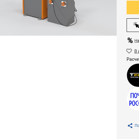
Н
В 
Расче
По