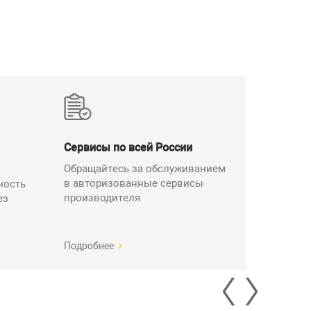
0 мм
800 мм
Сервисы по всей России
0 мм
Обращайтесь за обслуживанием
в авторизованные сервисы
ность
0 мм
800 мм
производителя
ез
Подробнее
0 мм