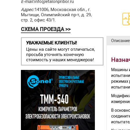
E-mail:
info@etalonpribor.ru
Адрес:
141006, Московская обл., г.
Мытищи, Олимпийский пр-т, д. 29,
стр. 2, офис 43/1.
СХЕМА ПРОЕЗДА >>
Описание
УВАЖАЕМЫЕ КЛИЕНТЫ!
Цены на сайте могут отличаться,
просьба уточнять конечную
Назна
стоимость у наших менеджеров!
Машины и
испытаний
режимах 
испытаний
Модифика
измерени
В основн
соедините
испытате