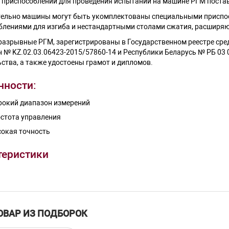
 приспособлений для проведения испытаний на машине РГМ постав
ельно машины могут быть укомплектованы специальными приспос
блениями для изгиба и нестандартными столами сжатия, расшир
азрывные РГМ, зарегистрированы в Государственном реестре сред
н № KZ.02.03.06423-2015/57860-14 и Республики Беларусь № РБ 03
ства, а также удостоены грамот и дипломов.
нности:
окий диапазон измерений
стота управления
окая точность
теристики
льные особенности
РГМ-100
РГМ-300
РГМ-600
РГМ
ьшая предельная
100
300
600 кН
10
а
кН
кН
ОВАР ИЗ ПОДБОРОК
4-100
12-300
яемая нагрузка
24-600 кН
40
кН
кН