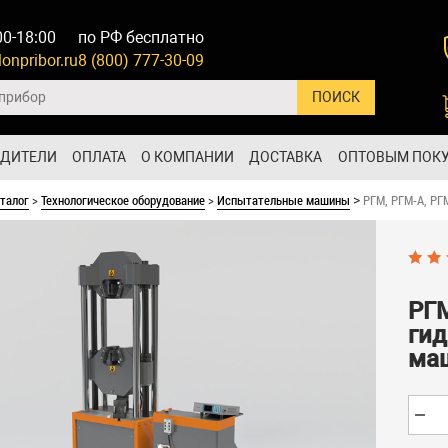
00-18:00
по РФ бесплатно
onpribor.ru
8 (800) 777-30-09
ОДИТЕЛИ
ОПЛАТА
О КОМПАНИИ
ДОСТАВКА
ОПТОВЫМ ПОК
талог
>
Технологическое оборудование
>
Испытательные машины
РГМ, РГМ-А, РГ
>
РГМ
ги
ма