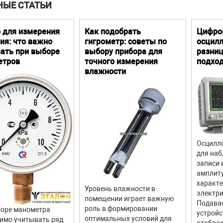
НЫЕ СТАТЬИ
не более
1500 кг
2000 кг
35
яемая мощность, не
2,5 кВт
 для измерения
Как подобрать
Цифро
ия: что важно
гигрометр: советы по
осцилл
е
380 В, 50 Гц
ать при выборе
выбору прибора для
разниц
етров
точного измерения
подхо
 нагрузка, не более
75 дБ
влажности
Осцилло
для наб
записи 
амплит
характ
Уровень влажности в
электри
помещении играет важную
Подава
роль в формировании
оре манометра
устройс
оптимальных условий для
имо учитывать ряд
отображ