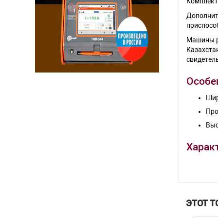
Комплект
Дополнит
приспосо
Машины р
Казахста
свидетель
Особе
Шир
Про
Выс
Харак
Отличите
Наибол
нагрузк
ЭТОТ Т
Определ