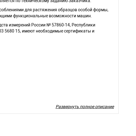
ляется по техническому заданию Заказчика.
облениями для растяжения образцов особой формы,
яющими функциональные возможности машин.
ств измерений России № 57860-14, Республики
 03 5680 15, имеют необходимые сертификаты и
-1000
РГМ-2000
Развернуть полное описание
00 кН
2000 кН
-1000 кН
80-2000 кН