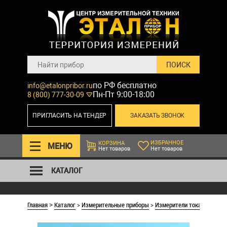
по РФ бесплатно
info@etalonpribor.ru
Пн-Пт 9:00-18:00
8 (800) 777-30-09
ПРИГЛАСИТЬ НА ТЕНДЕР
ЗАКАЗАТЬ ЗВОНОК
ИЗБРАННОЕ
КОРЗИНА
МЕНЮ
Нет товаров
Нет товаров
КАТАЛОГ
Главная
Каталог
>
Измерительные приборы
>
Измерители тока коротко
>