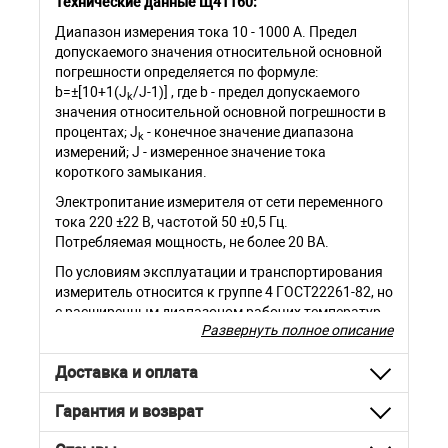
Технические данные Щ41160:
Диапазон измерения тока 10 - 1000 А. Предел
допускаемого значения относительной основной
погрешности определяется по формуле:
b=±[10+1(J
/J-1)] , где b - предел допускаемого
k
значения относительной основной погрешности в
процентах; J
- конечное значение диапазона
k
измерений; J - измеренное значение тока
короткого замыкания.
Электропитание измерителя от сети переменного
тока 220 ±22 B, частотой 50 ±0,5 Гц.
Потребляемая мощность, не более 20 ВА.
По условиям эксплуатации и транспортирования
измеритель относится к группе 4 ГОСТ22261-82, но
с расширенным диапазоном рабочих температур
Развернуть полное описание
от -30 до +40°С.
Доставка и оплата
Параметр
Значение
Гарантия и возврат
Габаритные размеры, мм
335х305х140
Масса измерителя, кг
не более 6,8