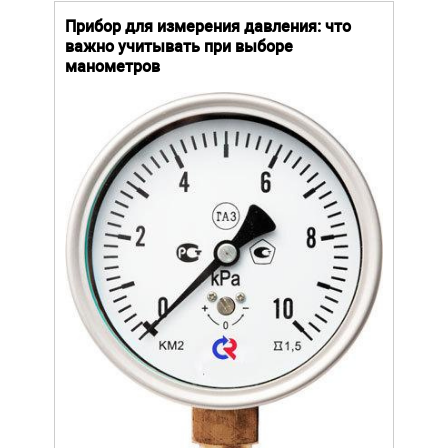
й
Прибор для измерения давления: что
Как
важно учитывать при выборе
выб
манометров
вла
ают
ание.
ов
щей
Уров