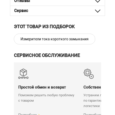
Отзывы
Масса одиночного комплекта
Сервис
не более 4,5
ЗИП, кг
Время установления рабочего
5
ЭТОТ ТОВАР ИЗ ПОДБОРОК
режима, мин
Продолжительность
8
Измерители тока короткого замыкания
непрерывной работы, ч
Время перерыва до
не менее 15
повторного включения, мин
СЕРВИСНОЕ ОБСЛУЖИВАНИЕ
Простой обмен и возврат
Собственный се
Поможем решить любую проблему
Устраним любую н
с товаром
по гарантии. Срок у
логистики