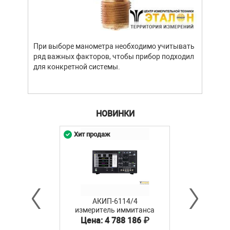
важн
усло
опре
устр
При выборе манометра необходимо учитывать
стат
ряд важных факторов, чтобы прибор подходил
подх
для конкретной системы.
разл
НОВИНКИ
Хит продаж
АКИП-6114/4
измеритель иммитанса
Цена: 4 788 186 ₽