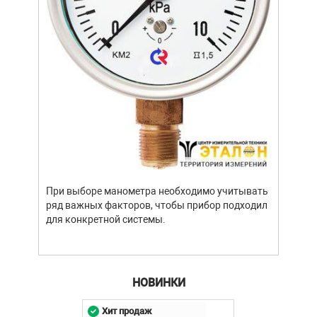
аккумуляторов, кг
Длина измерительных
1
проводов, м
Условия эксплуатации:
Прибор "Вектор" пригоден к эксплуатации
при температуре окружающего воздуха от
-10°С до +40°С и относительной влажности
до 90%.
После транспортировки в зимних условиях
перед очередным включением необходимо
При выборе манометра необходимо учитывать
дать прогреться изделию до комнатной
ряд важных факторов, чтобы прибор подходил
температуры в течение 2-х часов для
для конкретной системы.
испарения конденсата.
Комплект поставки:
Прибор "Вектор" с встроенными
калиброванными измерительными
НОВИНКИ
проводами - 1шт.
Хит продаж
Паспорт и руководство по эксплуатации -