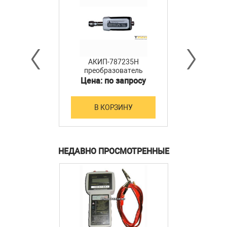
1шт.
Аккумуляторы GP 1000AA-KC (в приборе) -
2шт.
Чехол для хранения и переноски - 1шт.
АКИП-787235H
преобразователь
мощности
Цена: по запросу
В КОРЗИНУ
НЕДАВНО ПРОСМОТРЕННЫЕ