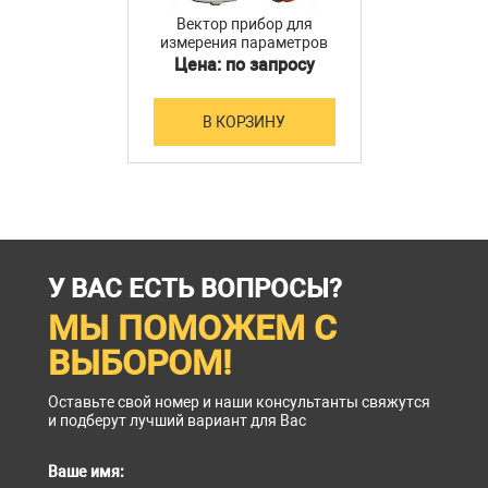
Вектор прибор для
измерения параметров
однофазной цепи в
Цена: по запросу
режиме короткого
замыкания
В КОРЗИНУ
У ВАС ЕСТЬ ВОПРОСЫ?
МЫ ПОМОЖЕМ С
ВЫБОРОМ!
Оставьте свой номер и наши консультанты свяжутся
и подберут лучший вариант для Вас
Ваше имя: