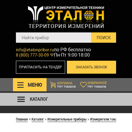
по РФ бесплатно
info@etalonpribor.ru
Пн-Пт 9:00-18:00
8 (800) 777-30-09
ПРИГЛАСИТЬ НА ТЕНДЕР
ЗАКАЗАТЬ ЗВОНОК
ИЗБРАННОЕ
КОРЗИНА
МЕНЮ
Нет товаров
Нет товаров
КАТАЛОГ
Главная
Каталог
>
Измерительные приборы
>
Измерители тока коротко
>