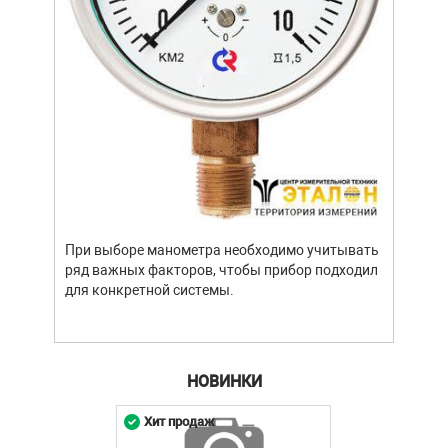
3
Батарея 1,5 В LR6 (тип AA)
2
4
Картонная коробка
1
Уров
важн
усло
опре
устр
При выборе манометра необходимо учитывать
стат
ряд важных факторов, чтобы прибор подходил
подх
для конкретной системы.
разл
НОВИНКИ
Хит продаж