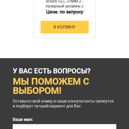
Bosch GLL 2+MM 2 -
лазерный уровень с
держателем MM2
Цена: по запросу
В КОРЗИНУ
У ВАС ЕСТЬ ВОПРОСЫ?
МЫ ПОМОЖЕМ С
ВЫБОРОМ!
Оставьте свой номер и наши консультанты свяжутся
и подберут лучший вариант для Вас
Ваше имя: