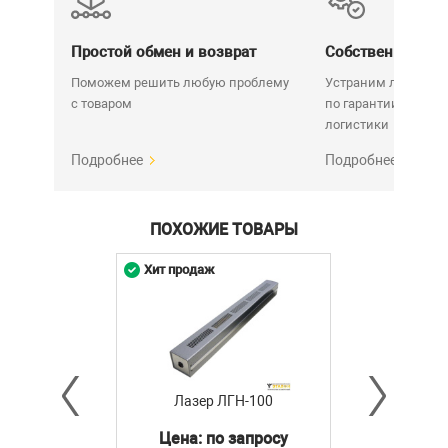
(Диапазон работы
компенсатора)
Простой обмен и возврат
Собственный се
Лазерный отвес
Нет
Поможем решить любую проблему
Устраним любую н
(Точка отвеса)
с товаром
по гарантии. Срок у
Построение
логистики
Нет
наклонных линий
Подробнее
Подробнее
Крепление на штатив
1/4&&
Элементы питания
2 х АА (1,5 В) LR6
ПОХОЖИЕ ТОВАРЫ
Время автономной
до 15 ч
работы
Хит продаж
Класс лазера
2
Длина волны
650 нм
Мощность
< 1 мВт
Индикация
Нсть
Лазер ЛГН-100
Функции
Нет данных
Цена: по запросу
Прочее
Нет данных