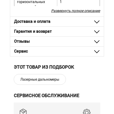
горизонтальных
1
плоскостей
Развернуть полное описание
Горизонтальный угол
Нет данных
развёртки
Доставка и оплата
Количество
Гарантия и возврат
вертикальных
1
плоскостей
Отзывы
Вертикальный угол
Нет данных
Сервис
развёртки
Точность
±5 мм на 10 м
ЭТОТ ТОВАР ИЗ ПОДБОРОК
Диапазон работы
до 10 м
Диапазон работы с
Нет
Лазерные дальномеры
приёмником
Цвет лазерного луча
Красный
СЕРВИСНОЕ ОБСЛУЖИВАНИЕ
Тип компенсатора
Маятниковый
Система
автоматического
выравнивания
±4°