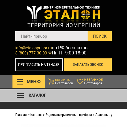
по РФ бесплатно
info@etalonpribor.ru
Пн-Пт 9:00-18:00
8 (800) 777-30-09
ПРИГЛАСИТЬ НА ТЕНДЕР
ЗАКАЗАТЬ ЗВОНОК
ИЗБРАННОЕ
КОРЗИНА
МЕНЮ
Нет товаров
Нет товаров
КАТАЛОГ
Главная
Каталог
>
Радиоизмерительные приборы
>
Лазерные дальноме
>