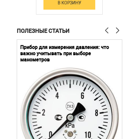
В КОРЗИНУ
ПОЛЕЗНЫЕ СТАТЬИ
й
Прибор для измерения давления: что
Как
важно учитывать при выборе
выб
манометров
вла
ают
ание.
ов
щей