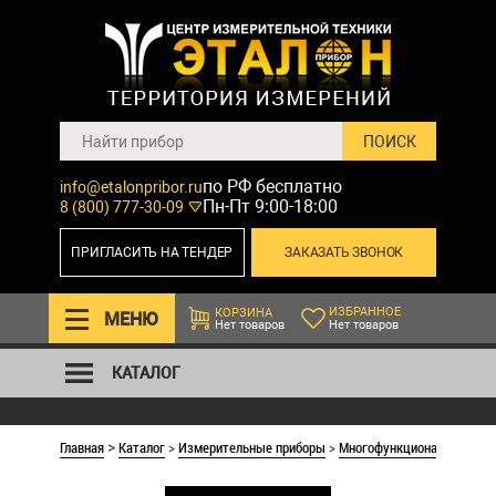
по РФ бесплатно
info@etalonpribor.ru
Пн-Пт 9:00-18:00
8 (800) 777-30-09
ПРИГЛАСИТЬ НА ТЕНДЕР
ЗАКАЗАТЬ ЗВОНОК
ИЗБРАННОЕ
КОРЗИНА
МЕНЮ
Нет товаров
Нет товаров
КАТАЛОГ
Главная
Каталог
>
Измерительные приборы
>
Многофункциональные из
>