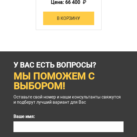
зонд измерения
Цена: 66 400 ₽
качества воздуха для
приборов KIMO HQ 210 и
AMI 310
В КОРЗИНУ
У ВАС ЕСТЬ ВОПРОСЫ?
МЫ ПОМОЖЕМ С
ВЫБОРОМ!
Оставьте свой номер и наши консультанты свяжутся
и подберут лучший вариант для Вас
Ваше имя: