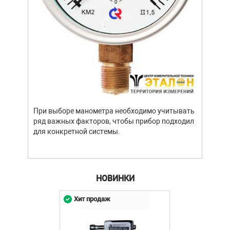
Уров
важн
усло
опре
устр
При выборе манометра необходимо учитывать
стат
ряд важных факторов, чтобы прибор подходил
подх
для конкретной системы.
разл
НОВИНКИ
Хит продаж