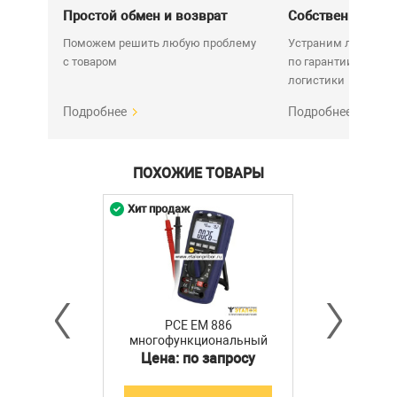
Простой обмен и возврат
Собственный се
Поможем решить любую проблему
Устраним любую н
с товаром
по гарантии. Срок у
логистики
Подробнее
Подробнее
ПОХОЖИЕ ТОВАРЫ
Хит продаж
PCE EM 886
многофункциональный
измерительный прибор
Цена: по запросу