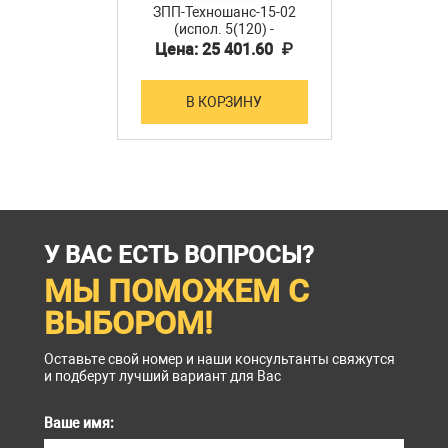
ЗПП-Техношанс-15-02
(испол. 5(120) -
заземление переносное
Цена: 25 401.60 ₽
для распределительных
устройств
В КОРЗИНУ
У ВАС ЕСТЬ ВОПРОСЫ?
МЫ ПОМОЖЕМ С
ВЫБОРОМ!
Оставьте свой номер и наши консультанты свяжутся
и подберут лучший вариант для Вас
Ваше имя: