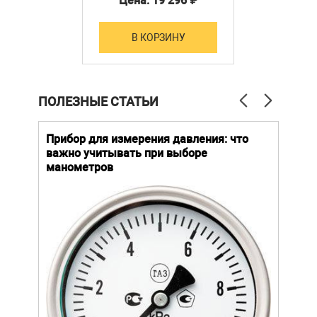
Цена: 19 296 ₽
В КОРЗИНУ
ПОЛЕЗНЫЕ СТАТЬИ
й
Прибор для измерения давления: что
Как
важно учитывать при выборе
выб
манометров
вла
ают
ание.
Уров
ов
важн
усло
щей
опре
устр
стат
подх
разл