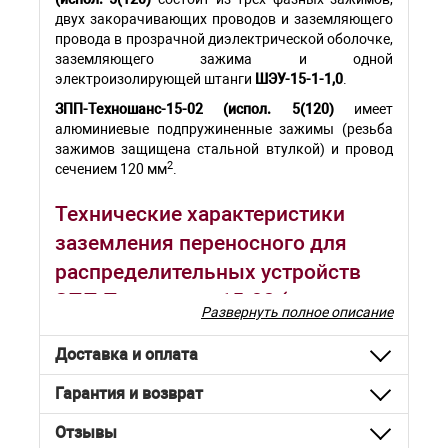
двух закорачивающих проводов и заземляющего
провода в прозрачной диэлектрической оболочке,
заземляющего зажима и одной
электроизолирующей штанги
ШЭУ-15-1-1,0
.
ЗПП-Техношанс-15-02 (испол. 5(120)
имеет
алюминиевые подпружиненные зажимы (резьба
зажимов защищена стальной втулкой) и провод
2
сечением 120 мм
.
Технические характеристики
заземления переносного для
распределительных устройств
ЗПП-Техношанс-15-02 (испол.
Развернуть полное описание
5(120):
Доставка и оплата
Параметр
Значение
Гарантия и возврат
Рабочее напряжение, кВ, не более
15
Отзывы
Количество фазных зажимов, шт.
3