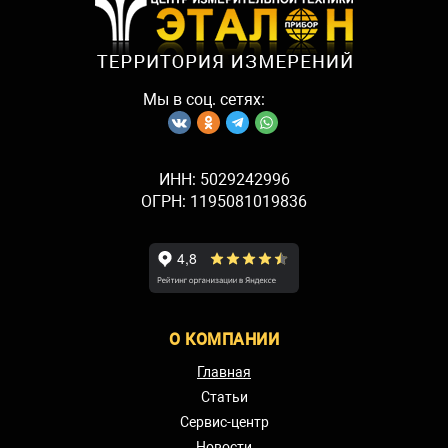
подключения..
(3)
Пользователь может изменить схему
подключения прибора, выбрав при этом
соответствующую опцию меню.
Мы в соц. сетях:
Комплект поставки
№
Наименование
Количество
ИНН: 5029242996
1.
Ваттметр PS194P-2X1T
1
ОГРН: 1195081019836
О КОМПАНИИ
Главная
Статьи
Сервис-центр
Новости