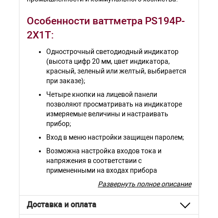
Особенности ваттметра PS194P-
2X1T:
Однострочный светодиодный индикатор
(высота цифр 20 мм, цвет индикатора,
красный, зеленый или желтый, выбирается
при заказе);
Четыре кнопки на лицевой панели
позволяют просматривать на индикаторе
измеряемые величины и настраивать
прибор;
Вход в меню настройки защищен паролем;
Возможна настройка входов тока и
напряжения в соответствии с
примененными на входах прибора
измерительными трансформаторами;
Развернуть полное описание
Меню также позволяет указать схему
подключения прибора, сменить пароль
Доставка и оплата
доступа в меню, выбрать яркость