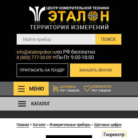
по РФ бесплатно
info@etalonpribor.ru
Пн-Пт 9:00-18:00
8 (800) 777-30-09
ПРИГЛАСИТЬ НА ТЕНДЕР
ЗАКАЗАТЬ ЗВОНОК
ИЗБРАННОЕ
КОРЗИНА
МЕНЮ
Нет товаров
Нет товаров
КАТАЛОГ
Главная
Каталог
>
Измерительные приборы
>
Щитовые цифровые приб
>
Госреестр