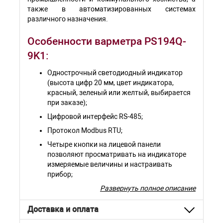
также в автоматизированных системах
различного назначения.
Особенности варметра PS194Q-
9K1:
Однострочный светодиодный индикатор
(высота цифр 20 мм, цвет индикатора,
красный, зеленый или желтый, выбирается
при заказе);
Цифровой интерфейс RS-485;
Протокол Modbus RTU;
Четыре кнопки на лицевой панели
позволяют просматривать на индикаторе
измеряемые величины и настраивать
прибор;
Вход в меню настройки защищен паролем;
Развернуть полное описание
Возможна настройка входов тока и
Доставка и оплата
напряжения в соответствии с
примененными на входах прибора