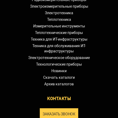
(4)
По заказу может быть установлен порт со
Электроизмерительные приборы
скоростью передачи до 38400 бит/с.
Электротехника
Комплект поставки
Теплотехника
Измерительные инструменты
Теплотехнические приборы
№
Наименование
Количество
Техника для ИТ-инфраструктуры
1.
Варметр PS194Q-9K1
1
Техника для обслуживания ИТ-
инфраструктуры
Электротехническое оборудование
Технологические приборы
Новинки
Скачать каталоги
Архив каталогов
КОНТАКТЫ
ЗАКАЗАТЬ ЗВОНОК