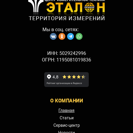
измерений в регистрах прибора,
0,5
доступных для чтения через
цифровые порты, с
Изоляция
Мы в соц. сетях:
Сопротивление изоляции между
входами, выходами, выводами
100
питания и корпусом МОм, не менее
ИНН: 5029242996
Испытательное напряжение
ОГРН: 1195081019836
переменного тока частотой 50 Гц в
течение 1 минуты между цепями
2
питание – входы, питание – выходы,
входы – выходы, кВ:
Климатические условия
Температура
О КОМПАНИИ
-40…+70 / -50…
окружающего
+80
Главная
воздуха, °С
Статьи
93 при +35 °С,
Эксплуатация /
Сервис-центр
Относительная
без
транспортирование
влажность, %
конденсации
Новости