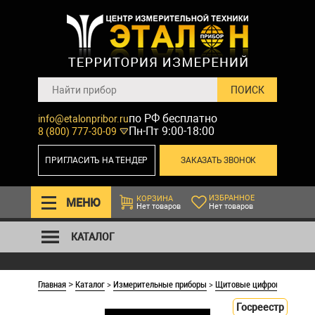
по РФ бесплатно
info@etalonpribor.ru
Пн-Пт 9:00-18:00
8 (800) 777-30-09
ПРИГЛАСИТЬ НА ТЕНДЕР
ЗАКАЗАТЬ ЗВОНОК
ИЗБРАННОЕ
КОРЗИНА
МЕНЮ
Нет товаров
Нет товаров
КАТАЛОГ
Главная
Каталог
>
Измерительные приборы
>
Щитовые цифровые приб
>
Госреестр