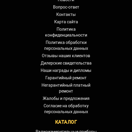
и хранение
влаги
Вопрос-ответ
Высота над
Контакты
уровнем моря,
2500
Карта сайта
м, не более
Политика
Размеры и масса
конфиденциальности
Политика обработки
Габаритные размеры передней
96x96
персональных данных
панели, мм
Отзывы наших клиентов
Габаритная длина, мм
84,5
Дилерские свидетельства
Вырез в щите, мм
91x91
Наши награды и дипломы
Масса прибора, кг, не более
0,41
Гарантийный ремонт
Негарантийный платный
(1)
Выбирается при заказе.
ремонт
(2)
Пользователь может изменить схему
Жалобы и предложения
подключения прибора, выбрав при этом
Согласие на обработку
соответствующую опцию меню.
персональных данных
(3)
Единица измерения мощности наносится
КАТАЛОГ
краской на переднюю панель над цифровым
индикатором.
Радиоизмерительные приборы