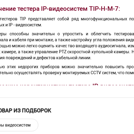
ение тестера IP-видеосистем TIP-H-M-7:
тестеров TIP представляет собой ряд многофункциональных п
х и IP - видеосистем.
еры способны значительн о упростить и облегчить тестирова
ала и кабеля при монтаже, а также настройку угла положения виде
ощью можно легко оценить качес тво входящего аудиосигнала, изм
к камере, а также управление PTZ скоростной купольной камеры.
ия повреждений и дефектов кабельной линии.
ю этих недорогих приборов можно значительно повысить про
тельно осуществлять проверку монтируемых ССTV систем, что пом
еские характеристики тестера IP-видеосисте
тр
Зн
ОВАР ИЗ ПОДБОРОК
:
To
ние :
12
ры видеосистем
:
✓