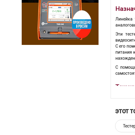
Назнач
Линейка 
аналоговы
Эти тест
видеосигн
С его пом
питания 
нахожден
С помощь
самостоя
Технич
Параме
ЭТОТ Т
Дисплей
Разреше
Тесте
Ethernet