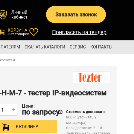
Личный
Заказать звонок
кабинет
КОРЗИНА
Пригласить на тендер
0
Нет товаров
УПАТЕЛЯМ
СКАЧАТЬ КАТАЛОГИ
СЕРВИС
КОНТАКТЫ
идеосистем
-H-M-7 - тестер IP-видеосистем
Цена:
по запросу
Стоимость доставки
от
800 ₽ (уточнять у
менеджера)
В КОРЗИНУ
Срок доставки: 2 - 10
дней при наличии товара