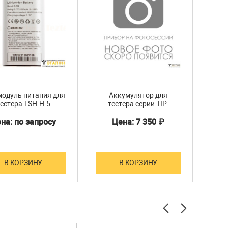
модуль питания для
Аккумулятор для
А
естера TSH-H-5
тестера серии TIP-
те
12V/2A; DC5V/2A (USB).
7(5000mAh)
на: по запросу
Цена: 7 350 ₽
-pol, 6500мА/ч
 16 часов
... +50°C
В КОРЗИНУ
В КОРЗИНУ
0х151х46