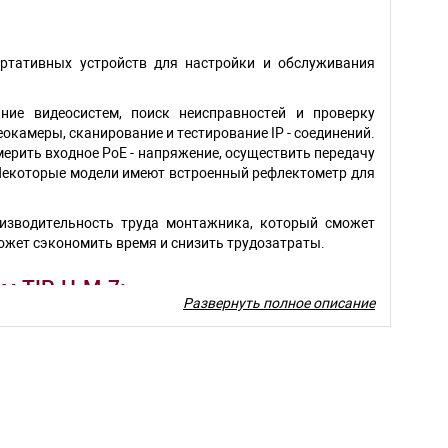
ортативных устройств для настройки и обслуживания
ние видеосистем, поиск неисправностей и проверку
окамеры, сканирование и тестирование IP - соединений.
ерить входное PoE - напряжение, осуществить передачу
 Некоторые модели имеют встроенный рефлектометр для
изводительность труда монтажника, который сможет
ожет сэкономить время и снизить трудозатраты.
м TIP-H-M-7:
Развернуть полное описание
ачение
uch-screen LCD 7"
80Х800