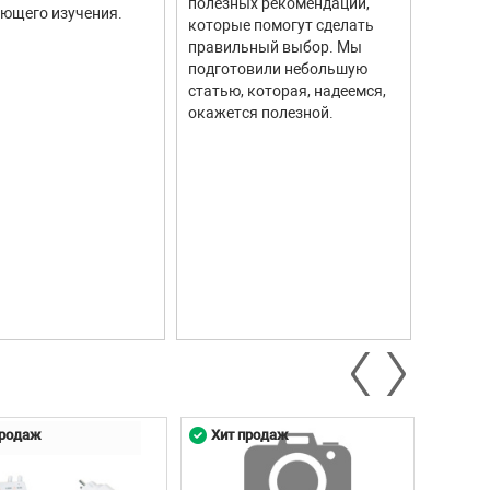
полезных рекомендаций,
ющего изучения.
исполь
1
которые помогут сделать
соврем
правильный выбор. Мы
информ
подготовили небольшую
Они ши
статью, которая, надеемся,
самых р
окажется полезной.
автомо
промыш
научны
контро
систем.
продаж
Хит продаж
Хит 