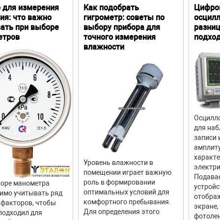
аименование
 для измерения
Как подобрать
Цифро
ия: что важно
гигрометр: советы по
осцилл
естер IP-камер TIP-H-M-7
ать при выборе
выбору прибора для
разниц
даптер питания DC12V 2A
етров
точного измерения
подхо
влажности
естер сетевого кабеля
атарея литийионная (7.4V DC 5400mAh)
абель BNC
абель RS485
абель SC, ST (только для оптического измерителя мощности)
Осцилло
упы для мультиметра (одна пара, красный и черный)
для наб
записи 
ыходной кабель питания
амплит
удиокабель
характ
Уровень влажности в
электри
абель TDR с зажимами типа аллигатор (только для моделей с TDR)
помещении играет важную
Подава
роль в формировании
оре манометра
ащитный шнур
устройс
оптимальных условий для
имо учитывать ряд
отображ
умка с инструментами
комфортного пребывания.
факторов, чтобы
экране,
Для определения этого
подходил для
уководство по эксплуатации
фотолен