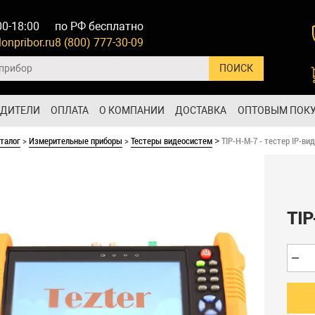
00-18:00
по РФ бесплатно
onpribor.ru
8 (800) 777-30-09
ОДИТЕЛИ
ОПЛАТА
О КОМПАНИИ
ДОСТАВКА
ОПТОВЫМ ПОК
талог
>
Измерительные приборы
>
Тестеры видеосистем
TIP-H-M-7 - тестер IP-в
>
TIP