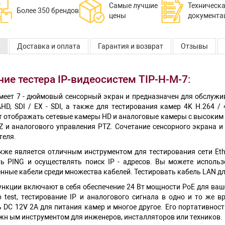
Самые лучшие
Техническ
Более 350 брендов
цены
документа
Доставка и оплата
Гарантия и возврат
Отзывы
ие тестера IP-видеосистем TIP-H-M-7:
меет 7 - дюймовый сенсорный экран и предназначен для обслужив
 AHD, SDI / EX - SDI, а также для тестирования камер 4K H.264 
т отображать сетевые камеры HD и аналоговые камеры с высоким
Z и аналогового управления PTZ. Сочетание сенсорного экрана и
теля.
акже является отличным инструментом для тестирования сети Eth
ь PING и осуществлять поиск IP - адресов. Вы можете использ
нные кабели среди множества кабелей. Тестировать кабель LAN д
ункции включают в себя обеспечение 24 Вт мощности PoE для ваше
p test, тестирование IP и аналогового сигнала в одно и то же
DC 12V 2A для питания камер и многое другое. Его портативность
ажн ым инструментом для инженеров, инсталляторов или техников.