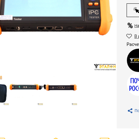
Н
В 
Расче
По