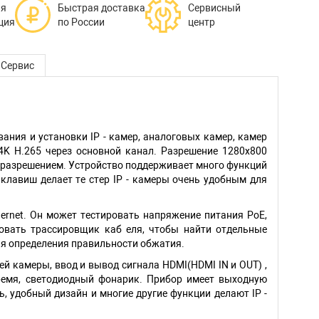
ая
Быстрая доставка
Сервисный
ция
по России
центр
Сервис
ания и установки IP - камер, аналоговых камер, камер
/ 4K H.265 через основной канал. Разрешение 1280x800
 разрешением. Устройство поддерживает много функций
 клавиш делает те стер IP - камеры очень удобным для
ernet. Он может тестировать напряжение питания PoE,
овать трассировщик каб еля, чтобы найти отдельные
ля определения правильности обжатия.
й камеры, ввод и вывод сигнала HDMI(HDMI IN и OUT) ,
 время, светодиодный фонарик. Прибор имеет выходную
, удобный дизайн и многие другие функции делают IP -