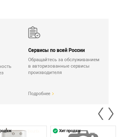
Сервисы по всей России
Обращайтесь за обслуживанием
в авторизованные сервисы
ность
производителя
ез
Подробнее
тод А, до 24Вт;
продаж
Хит продаж
Хит 