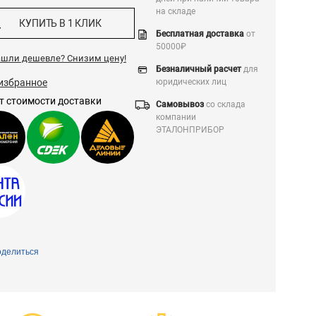
на складе
КУПИТЬ В 1 КЛИК
Бесплатная доставка
от
50000₽
ашли дешевле?
Снизим цену!
Безналичный расчет
для
избранное
юридических лиц
т стоимости доставки
Самовывоз
со склада
компании
ЭТАЛОНПРИБОР
делиться