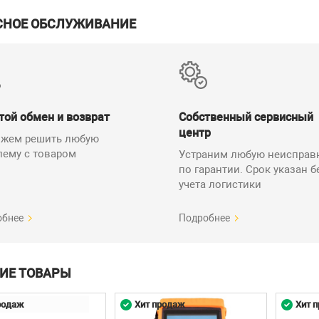
✓
СНОЕ ОБСЛУЖИВАНИЕ
вание сети:
✓
р IP-камер:
✓
✓
✓
той обмен и возврат
Собственный сервисный
✓
центр
жем решить любую
-
лему с товаром
Устраним любую неисправ
✓
по гарантии. Срок указан б
учета логистики
✓
нератор:
✓
обнее
Подробнее
нитор:
✓
тер:
✓
ИЕ ТОВАРЫ
к PoE:
ме
вание кабеля "витой пары":
✓
родаж
Хит продаж
Хит 