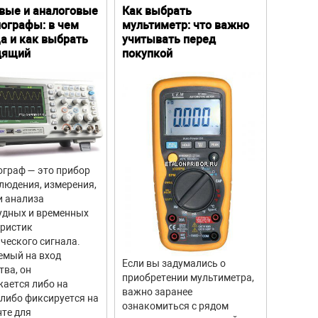
Количество
вые и аналоговые
Как выбрать
Цифро
ографы: в чем
мультиметр: что важно
Преим
1
а и как выбрать
учитывать перед
особе
1
дящий
покупкой
1
1
1
1
1
граф — это прибор
Цифров
2
людения, измерения,
прибор
и анализа
для из
1
удных и временных
вращен
1
еристик
объекто
ческого сигнала.
двигате
1
емый на вход
отличи
Если вы задумались о
1
тва, он
моделе
приобретении мультиметра,
ается либо на
тахоме
1
важно заранее
 либо фиксируется на
высоку
ознакомиться с рядом
1
те для
измере