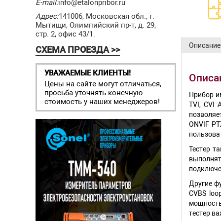
E-mail:
info@etalonpribor.ru
Адрес:
141006, Московская обл., г.
Мытищи, Олимпийский пр-т, д. 29,
стр. 2, офис 43/1.
Описание
СХЕМА ПРОЕЗДА >>
УВАЖАЕМЫЕ КЛИЕНТЫ!
Описан
Цены на сайте могут отличаться,
просьба уточнять конечную
Прибор и
стоимость у наших менеджеров!
TVI, CVI
позволяе
ONVIF PT
пользова
Тестер т
выполнят
подключе
Другие ф
CVBS loo
мощность 
тестер в