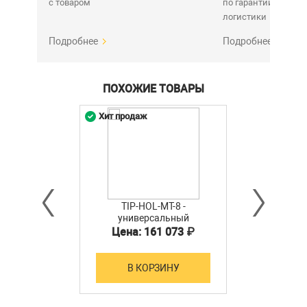
с товаром
по гарантии. Срок у
логистики
Подробнее
Подробнее
ПОХОЖИЕ ТОВАРЫ
Хит продаж
TIP-HOL-MT-8 -
универсальный
монитор-тестер
Цена: 161 073 ₽
AHD/CVI/TVI/CVBS/SDI и
IP-видеосистем
В КОРЗИНУ