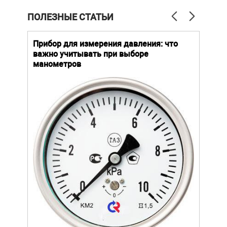
ПОЛЕЗНЫЕ СТАТЬИ
й
Прибор для измерения давления: что
Как
важно учитывать при выборе
выб
манометров
вла
ают
ание.
ов
щей