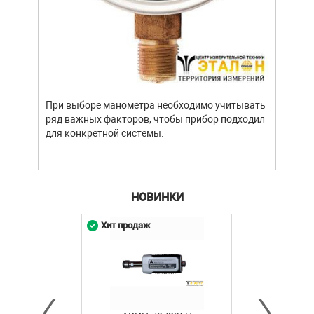
Уров
важн
усло
опре
устр
При выборе манометра необходимо учитывать
стат
ряд важных факторов, чтобы прибор подходил
подх
для конкретной системы.
разл
НОВИНКИ
Хит продаж