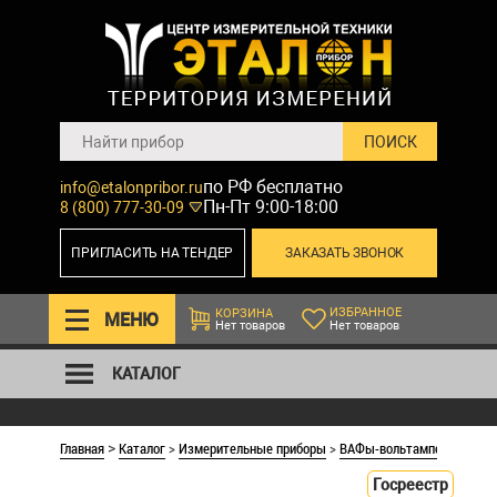
по РФ бесплатно
info@etalonpribor.ru
Пн-Пт 9:00-18:00
8 (800) 777-30-09
ПРИГЛАСИТЬ НА ТЕНДЕР
ЗАКАЗАТЬ ЗВОНОК
ИЗБРАННОЕ
КОРЗИНА
МЕНЮ
Нет товаров
Нет товаров
КАТАЛОГ
Главная
Каталог
>
Измерительные приборы
>
ВАФы-вольтамперфазоме
>
Госреестр