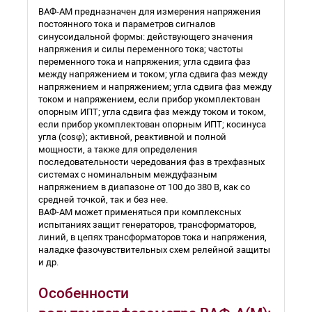
ВАФ-АМ предназначен для измерения напряжения
постоянного тока и параметров сигналов
синусоидальной формы: действующего значения
напряжения и силы переменного тока; частоты
переменного тока и напряжения; угла сдвига фаз
между напряжением и током; угла сдвига фаз между
напряжением и напряжением; угла сдвига фаз между
током и напряжением, если прибор укомплектован
опорным ИПТ; угла сдвига фаз между током и током,
если прибор укомплектован опорным ИПТ; косинуса
угла (cosφ); активной, реактивной и полной
мощности, а также для определения
последовательности чередования фаз в трехфазных
системах с номинальным междуфазным
напряжением в диапазоне от 100 до 380 В, как со
средней точкой, так и без нее.
ВАФ-АМ может применяться при комплексных
испытаниях защит генераторов, трансформаторов,
линий, в цепях трансформаторов тока и напряжения,
наладке фазочувствительных схем релейной защиты
и др.
Особенности