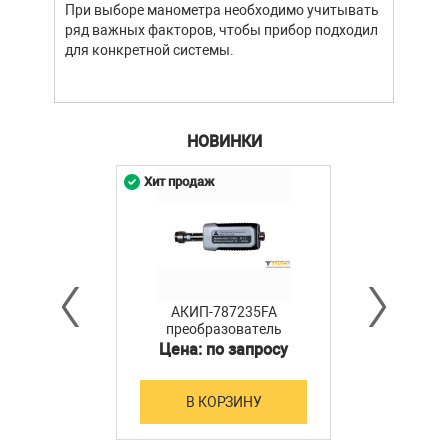
При выборе манометра необходимо учитывать
стат
ряд важных факторов, чтобы прибор подходил
подх
для конкретной системы.
разл
НОВИНКИ
Хит продаж
АКИП-787235FA
преобразователь
мощности
Цена: по запросу
В КОРЗИНУ