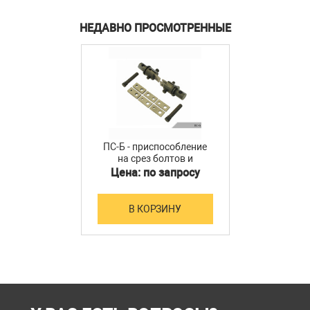
НЕДАВНО ПРОСМОТРЕННЫЕ
ПС-Б - приспособление
на срез болтов и
болтовых соединений
Цена: по запросу
ПС-Б
В КОРЗИНУ