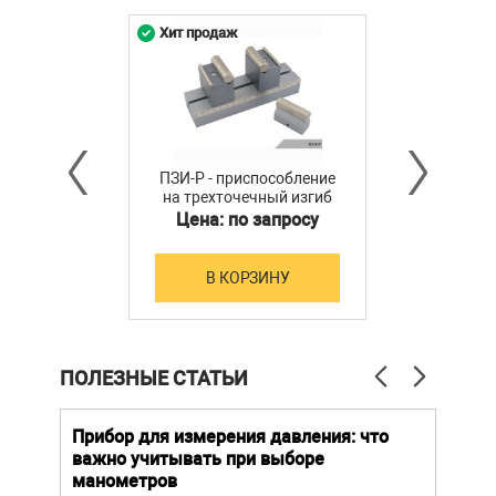
Хит продаж
ПЗИ-Р - приспособление
на трехточечный изгиб
П3И-Р со сменными
Цена: по запросу
роликами (50-250 кН)
В КОРЗИНУ
ПОЛЕЗНЫЕ СТАТЬИ
й
Прибор для измерения давления: что
Как
важно учитывать при выборе
выб
манометров
вла