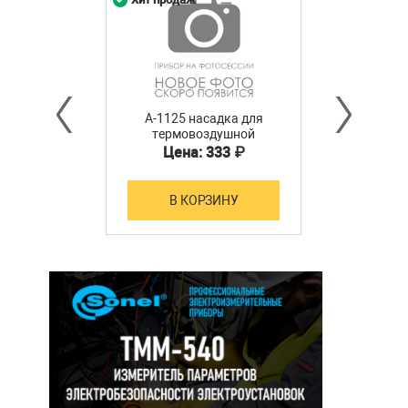
A-1125 насадка для
термовоздушной
станции ATTEN
Цена: 333 ₽
В КОРЗИНУ