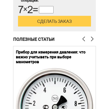
операции:
ПОЛЕЗНЫЕ СТАТЬИ
й
Прибор для измерения давления: что
Как
важно учитывать при выборе
выб
манометров
вла
ают
ание.
Уров
ов
важн
усло
щей
опре
устр
стат
подх