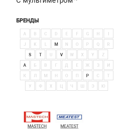
С мультиметром
БРЕНДЫ
A
B
C
D
E
F
G
H
I
J
K
L
M
N
O
P
Q
R
S
T
U
V
W
X
Y
Z
А
Б
В
Г
Д
Е
Ж
З
И
К
Л
М
Н
О
П
Р
С
Т
У
Ф
Х
Ц
Ч
Ш
Э
Ю
MASTECH
MEATEST