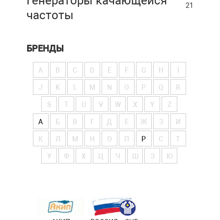
Генераторы качающейся
21
частоты
БРЕНДЫ
A
B
C
D
E
F
G
H
I
J
K
L
M
N
O
P
Q
R
S
T
U
V
W
X
Y
Z
А
Б
В
Г
Д
Е
Ж
З
И
К
Л
М
Н
О
П
Р
С
Т
У
Ф
Х
Ц
Ч
Ш
Э
Ю