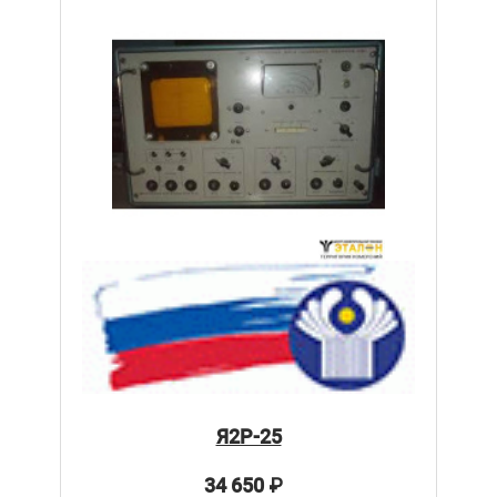
Я2Р-25
34 650
₽