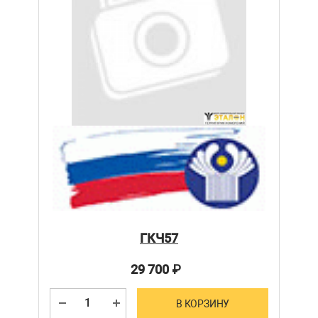
ГКЧ57
29 700
₽
В КОРЗИНУ