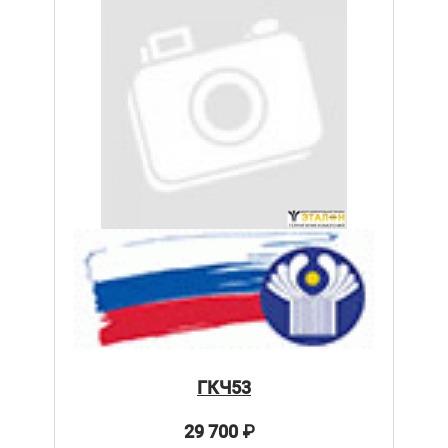
ГКЧ53
29 700
₽