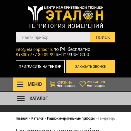
по РФ бесплатно
info@etalonpribor.ru
Пн-Пт 9:00-18:00
8 (800) 777-30-09
ПРИГЛАСИТЬ НА ТЕНДЕР
ЗАКАЗАТЬ ЗВОНОК
ИЗБРАННОЕ
КОРЗИНА
МЕНЮ
Нет товаров
Нет товаров
КАТАЛОГ
Главная
Каталог
>
Радиоизмерительные приборы
>
Генераторы качающе
>