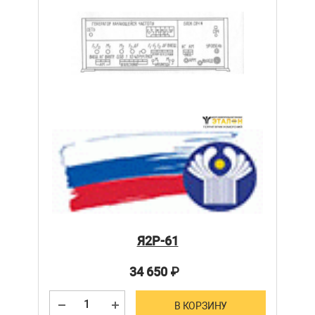
Я2Р-61
34 650
₽
В КОРЗИНУ