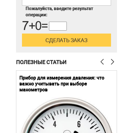
Пожалуйста, введите результат
операции:
ПОЛЕЗНЫЕ СТАТЬИ
й
Прибор для измерения давления: что
Как
важно учитывать при выборе
выб
манометров
вла
ают
ание.
ов
щей