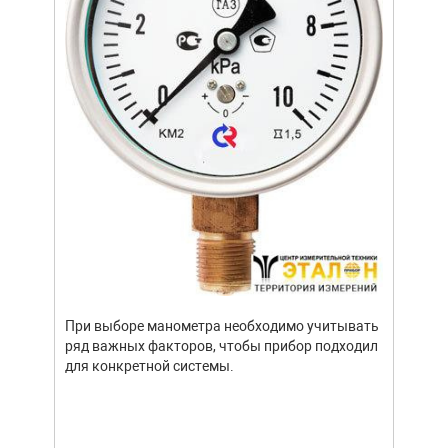
Уров
важн
усло
опре
устр
При выборе манометра необходимо учитывать
стат
ряд важных факторов, чтобы прибор подходил
подх
для конкретной системы.
разл