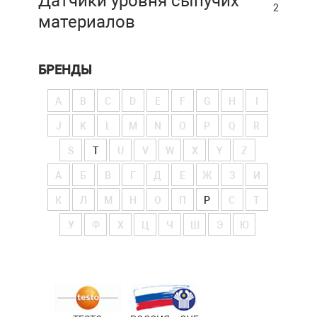
Датчики уровня сыпучих
2
материалов
БРЕНДЫ
A
B
C
D
E
F
G
H
I
J
K
L
M
N
O
P
Q
R
S
T
U
V
W
X
Y
Z
А
Б
В
Г
Д
Е
Ж
З
И
К
Л
М
Н
О
П
Р
С
Т
У
Ф
Х
Ц
Ч
Ш
Э
Ю