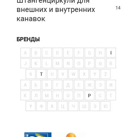
Штангенциркули для
внешних и внутренних
14
канавок
БРЕНДЫ
A
B
C
D
E
F
G
H
I
J
K
L
M
N
O
P
Q
R
S
T
U
V
W
X
Y
Z
А
Б
В
Г
Д
Е
Ж
З
И
К
Л
М
Н
О
П
Р
С
Т
У
Ф
Х
Ц
Ч
Ш
Э
Ю