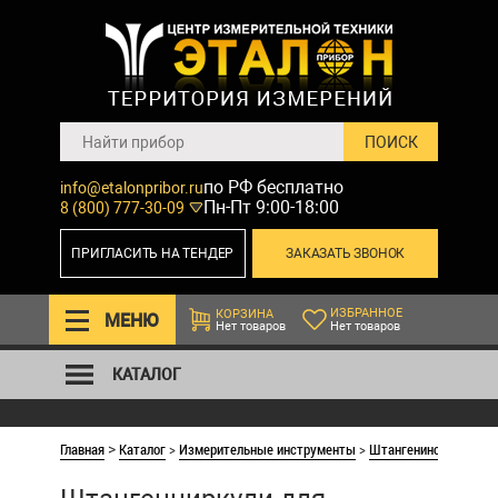
по РФ бесплатно
info@etalonpribor.ru
Пн-Пт 9:00-18:00
8 (800) 777-30-09
ПРИГЛАСИТЬ НА ТЕНДЕР
ЗАКАЗАТЬ ЗВОНОК
ИЗБРАННОЕ
КОРЗИНА
МЕНЮ
Нет товаров
Нет товаров
КАТАЛОГ
Главная
Каталог
>
Измерительные инструменты
>
Штангенинструмент
>