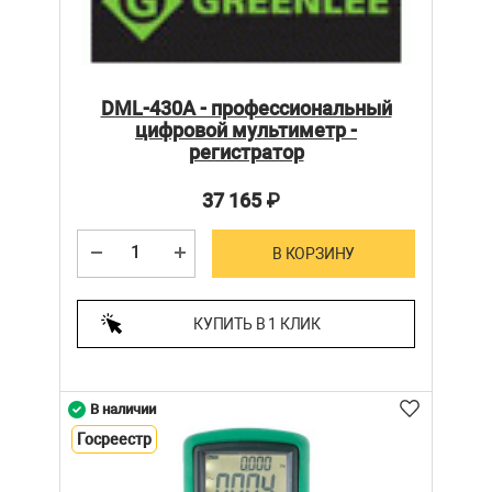
DML-430A - профессиональный
цифровой мультиметр -
регистратор
37 165
₽
В КОРЗИНУ
КУПИТЬ В 1 КЛИК
В наличии
Госреестр