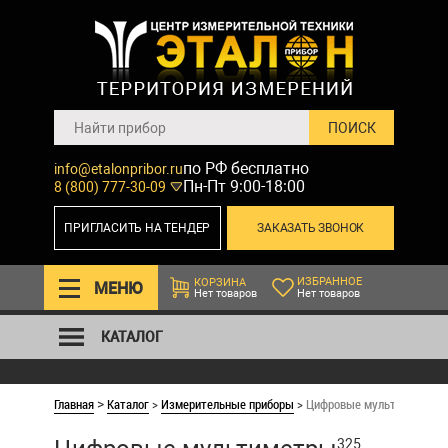
по РФ бесплатно
info@etalonpribor.ru
Пн-Пт 9:00-18:00
8 (800) 777-30-09
ПРИГЛАСИТЬ НА ТЕНДЕР
ЗАКАЗАТЬ ЗВОНОК
ИЗБРАННОЕ
КОРЗИНА
МЕНЮ
Нет товаров
Нет товаров
КАТАЛОГ
Главная
Каталог
>
Измерительные приборы
>
Цифровые мультиметры
>
325