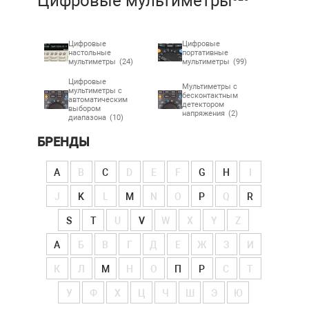
Цифровые мультиметры
Цифровые
Цифровые
настольные
портативные
мультиметры
(24)
мультиметры
(99)
Цифровые
Мультиметры с
мультиметры с
бесконтактным
автоматическим
детектором
выбором
напряжения
(2)
диапазона
(10)
БРЕНДЫ
A
B
C
D
E
F
G
H
I
J
K
L
M
N
O
P
Q
R
S
T
U
V
W
X
Y
Z
А
Б
В
Г
Д
Е
Ж
З
И
К
Л
М
Н
О
П
Р
С
Т
У
Ф
Х
Ц
Ч
Ш
Э
Ю