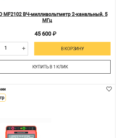
O MF2102 ВЧ-милливольтметр 2-канальный, 5
МГц
45 600
₽
В КОРЗИНУ
КУПИТЬ В 1 КЛИК
чии
тр