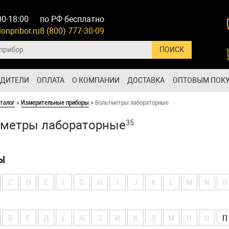
00-18:00
по РФ бесплатно
onpribor.ru
8 (800) 777-30-09
ОДИТЕЛИ
ОПЛАТА
О КОМПАНИИ
ДОСТАВКА
ОПТОВЫМ ПОК
талог
>
Измерительные приборы
>
Вольтметры лабораторные
тметры лабораторные
35
Ы
C
D
E
F
G
H
I
J
K
L
M
N
O
В
Г
Д
Е
Ж
З
И
К
Л
М
Н
О
П