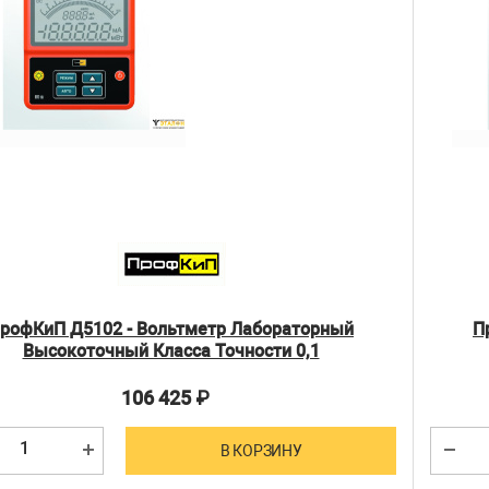
рофКиП Д5102 - Вольтметр Лабораторный
П
Высокоточный Класса Точности 0,1
106 425
₽
В КОРЗИНУ