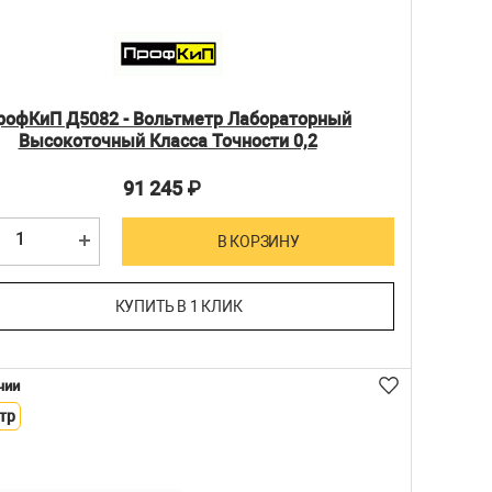
рофКиП Д5082 - Вольтметр Лабораторный
Высокоточный Класса Точности 0,2
91 245
₽
В КОРЗИНУ
КУПИТЬ В 1 КЛИК
чии
тр