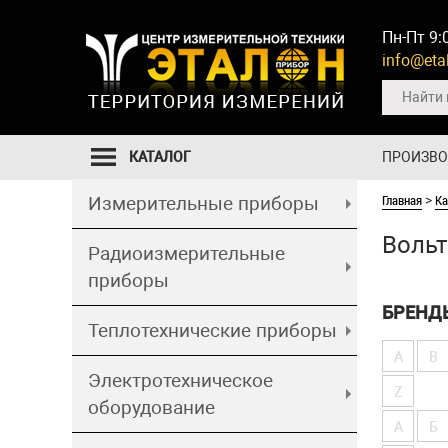
Пн-Пт 9:
info@etal
КАТАЛОГ
ПРОИЗВ
Главная
Ка
Измерительные приборы
>
Воль
Радиоизмерительные
приборы
БРЕНД
Теплотехнические приборы
A
B
Электротехническое
Z
оборудование
А
Б