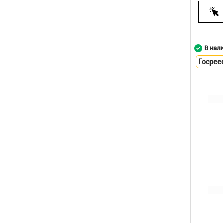
В нал
Госрее