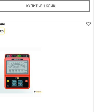
КУПИТЬ В 1 КЛИК
чии
тр