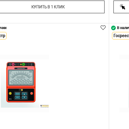
КУПИТЬ В 1 КЛИК
ичии
В нали
стр
Госреес