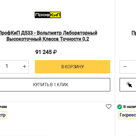
ПрофКиП Д533 - Вольтметр Лабораторный
П
Высокоточный Класса Точности 0,2
91 245
₽
В КОРЗИНУ
КУПИТЬ В 1 КЛИК
ичии
В нали
стр
Госреес