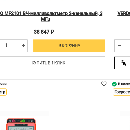
O MF2101 ВЧ-милливольтметр 2-канальный, 3
VERD
МГц
38 847
₽
В КОРЗИНУ
КУПИТЬ В 1 КЛИК
ичии
В нали
стр
Госреес