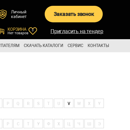
Личный
Заказать звонок
кабинет
КОРЗИНА
Пригласить на тендер
0
Нет товаров
УПАТЕЛЯМ
СКАЧАТЬ КАТАЛОГИ
СЕРВИС
КОНТАКТЫ
P
Q
R
S
T
U
V
W
X
Y
Р
С
Т
У
Ф
Х
Ц
Ч
Ш
Э