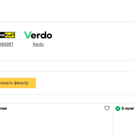
ОФКИП
Verdo
ичии
В нали