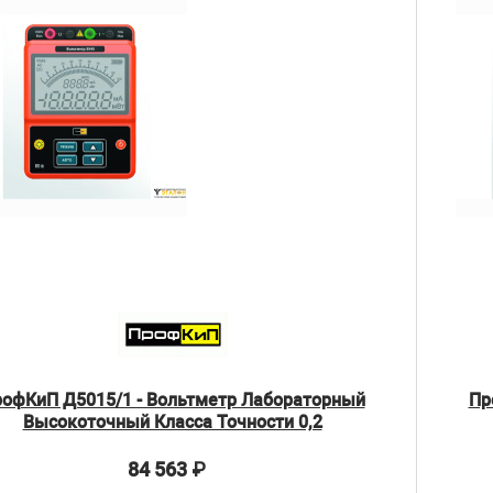
офКиП Д5015/1 - Вольтметр Лабораторный
Пр
Высокоточный Класса Точности 0,2
84 563
₽