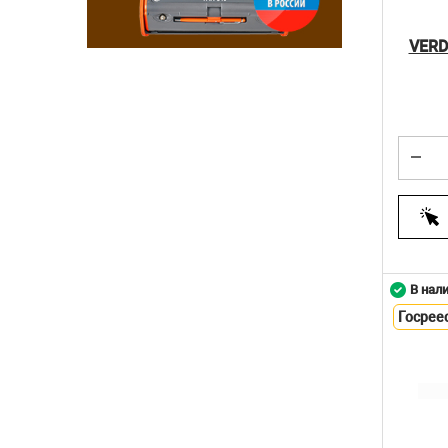
VERD
В нал
Госрее