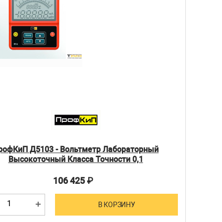
рофКиП Д5103 - Вольтметр Лабораторный
Высокоточный Класса Точности 0,1
106 425
₽
В КОРЗИНУ