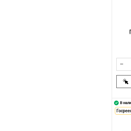
В нал
Госрее