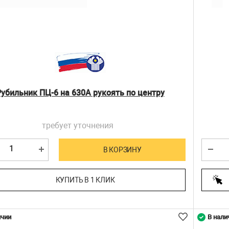
убильник ПЦ-6 на 630А рукоять по центру
требует уточнения
В КОРЗИНУ
КУПИТЬ В 1 КЛИК
ичии
В нали