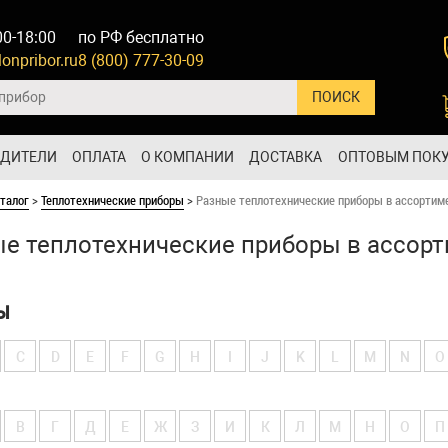
00-18:00
по РФ бесплатно
onpribor.ru
8 (800) 777-30-09
ОДИТЕЛИ
ОПЛАТА
О КОМПАНИИ
ДОСТАВКА
ОПТОВЫМ ПОК
талог
>
Теплотехнические приборы
>
Разные теплотехнические приборы в ассортим
е теплотехнические приборы в ассор
Ы
C
D
E
F
G
H
I
J
K
L
M
N
O
В
Г
Д
Е
Ж
З
И
К
Л
М
Н
О
П