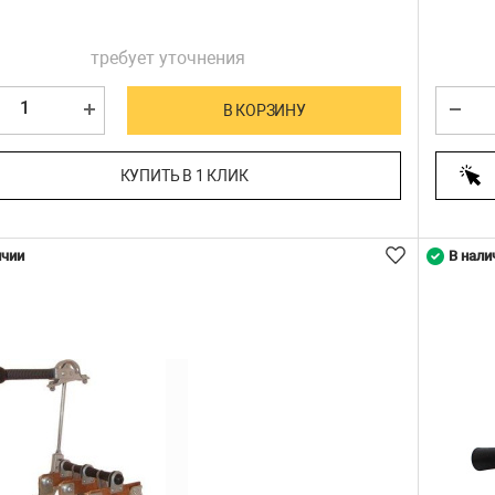
требует уточнения
В КОРЗИНУ
КУПИТЬ В 1 КЛИК
ичии
В нали