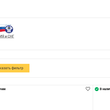
ИЯ и СНГ
ичии
В нали