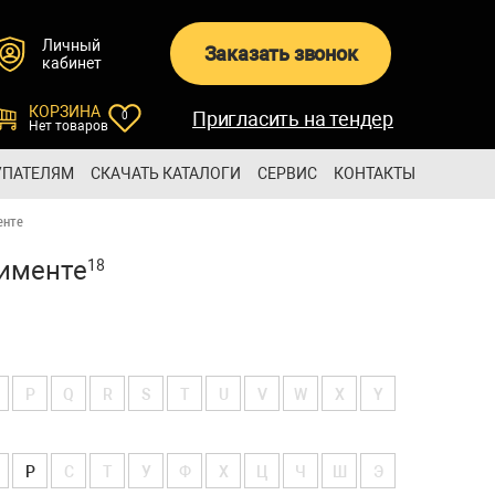
Личный
Заказать звонок
кабинет
КОРЗИНА
Пригласить на тендер
0
Нет товаров
УПАТЕЛЯМ
СКАЧАТЬ КАТАЛОГИ
СЕРВИС
КОНТАКТЫ
енте
тименте
18
P
Q
R
S
T
U
V
W
X
Y
Р
С
Т
У
Ф
Х
Ц
Ч
Ш
Э