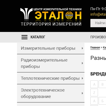
Пн-Пт 9:
info@etal
КАТАЛОГ
ПРОИЗВ
Главная
Ка
Измерительные приборы
>
Разны
Радиоизмерительные
приборы
БРЕНД
Теплотехнические приборы
A
B
Электротехническое
Z
оборудование
А
Б