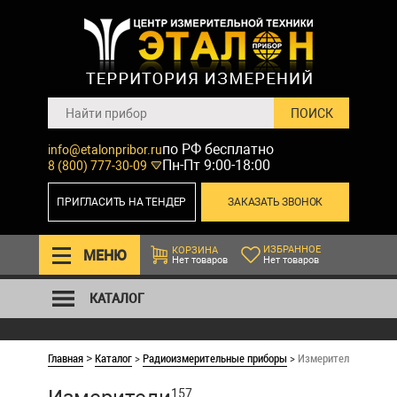
по РФ бесплатно
info@etalonpribor.ru
Пн-Пт 9:00-18:00
8 (800) 777-30-09
ПРИГЛАСИТЬ НА ТЕНДЕР
ЗАКАЗАТЬ ЗВОНОК
ИЗБРАННОЕ
КОРЗИНА
МЕНЮ
Нет товаров
Нет товаров
КАТАЛОГ
Главная
Каталог
>
Радиоизмерительные приборы
>
Измерители
>
157