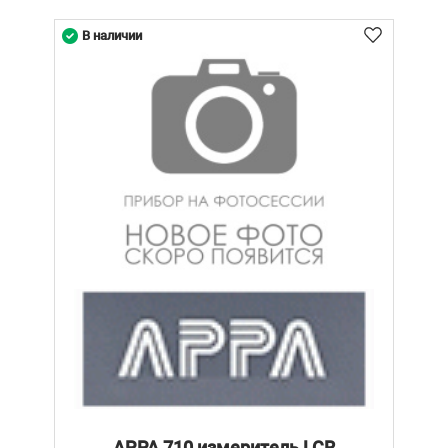
В наличии
APPA 710 измеритель LCR