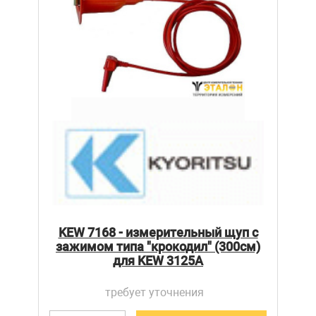
KEW 7168 - измерительный щуп c
зажимом типа "крокодил" (300см)
для KEW 3125А
требует уточнения