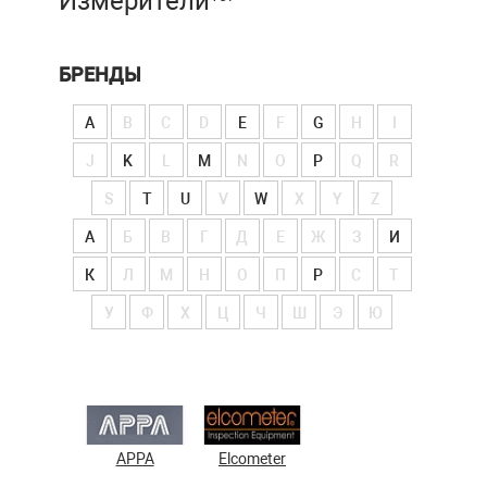
Измерители
БРЕНДЫ
A
B
C
D
E
F
G
H
I
J
K
L
M
N
O
P
Q
R
S
T
U
V
W
X
Y
Z
А
Б
В
Г
Д
Е
Ж
З
И
К
Л
М
Н
О
П
Р
С
Т
У
Ф
Х
Ц
Ч
Ш
Э
Ю
APPA
Elcometer