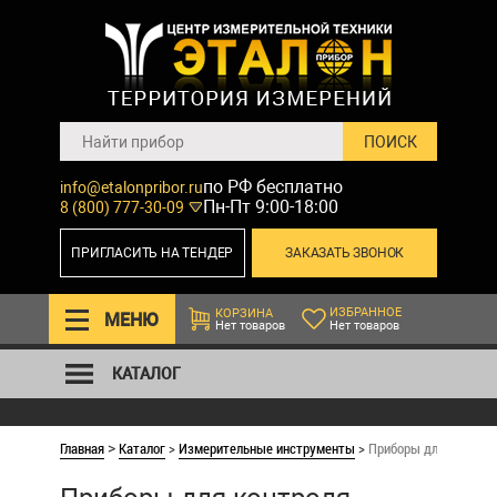
по РФ бесплатно
info@etalonpribor.ru
Пн-Пт 9:00-18:00
8 (800) 777-30-09
ПРИГЛАСИТЬ НА ТЕНДЕР
ЗАКАЗАТЬ ЗВОНОК
ИЗБРАННОЕ
КОРЗИНА
МЕНЮ
Нет товаров
Нет товаров
КАТАЛОГ
Главная
Каталог
>
Измерительные инструменты
>
Приборы для контрол
>