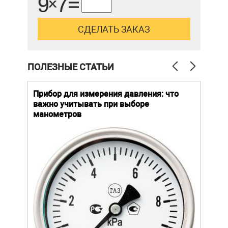
ПОЛЕЗНЫЕ СТАТЬИ
й
Прибор для измерения давления: что
Как
важно учитывать при выборе
выб
манометров
вла
ают
ание.
Уров
ов
важн
усло
щей
опре
устр
стат
подх
разл