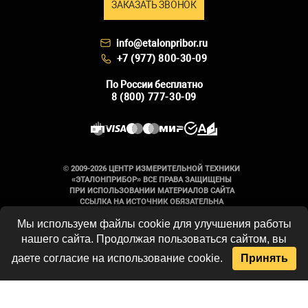
ЗАКАЗАТЬ ЗВОНОК
info@etalonpribor.ru
+7 (977) 800-30-09
По России бесплатно
8 (800) 777-30-09
© 2009-2026 ЦЕНТР ИЗМЕРИТЕЛЬНОЙ ТЕХНИКИ
«ЭТАЛОНПРИБОР» ВСЕ ПРАВА ЗАЩИЩЕНЫ
ПРИ ИСПОЛЬЗОВАНИИ МАТЕРИАЛОВ САЙТА
ССЫЛКА НА ИСТОЧНИК ОБЯЗАТЕЛЬНА
Мы используем файлы cookie для улучшения работы
Вся информация на сайте носит
нашего сайта. Продолжая пользоваться сайтом, вы
справочный характер и не является
публичной офертой, определяемой
даете согласие на использование cookie.
Принять
положениями Статьи 437 Гражданского
кодекса Российской Федерации. Технические
параметры и комплект поставки
оборудования могут быть изменены