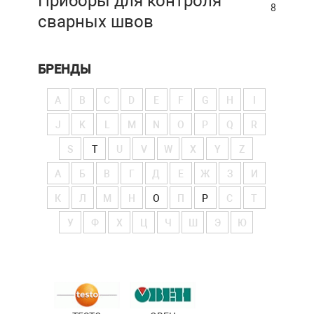
Приборы для контроля
8
сварных швов
БРЕНДЫ
A
B
C
D
E
F
G
H
I
J
K
L
M
N
O
P
Q
R
S
T
U
V
W
X
Y
Z
А
Б
В
Г
Д
Е
Ж
З
И
К
Л
М
Н
О
П
Р
С
Т
У
Ф
Х
Ц
Ч
Ш
Э
Ю