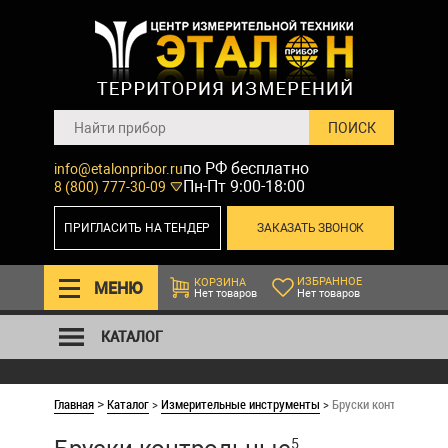
по РФ бесплатно
info@etalonpribor.ru
Пн-Пт 9:00-18:00
8 (800) 777-30-09
ПРИГЛАСИТЬ НА ТЕНДЕР
ЗАКАЗАТЬ ЗВОНОК
ИЗБРАННОЕ
КОРЗИНА
МЕНЮ
Нет товаров
Нет товаров
КАТАЛОГ
Главная
Каталог
>
Измерительные инструменты
>
Бруски контрольные
>
5