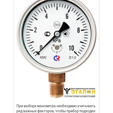
ание.
Уров
ов
важн
усло
щей
опре
устр
стат
подх
разл
При выборе манометра необходимо учитывать
ряд важных факторов, чтобы прибор подходил