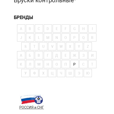
Бруски контрольные
БРЕНДЫ
A
B
C
D
E
F
G
H
I
J
K
L
M
N
O
P
Q
R
S
T
U
V
W
X
Y
Z
А
Б
В
Г
Д
Е
Ж
З
И
К
Л
М
Н
О
П
Р
С
Т
У
Ф
Х
Ц
Ч
Ш
Э
Ю
РОССИЯ и СНГ