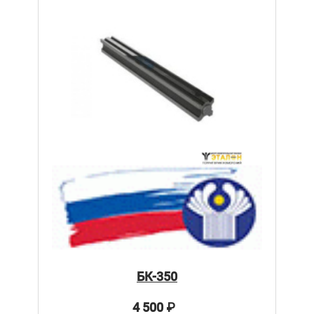
БК-350
4 500
₽