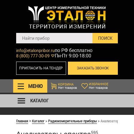
по РФ бесплатно
info@etalonpribor.ru
Пн-Пт 9:00-18:00
8 (800) 777-30-09
ПРИГЛАСИТЬ НА ТЕНДЕР
ЗАКАЗАТЬ ЗВОНОК
ИЗБРАННОЕ
КОРЗИНА
МЕНЮ
Нет товаров
Нет товаров
КАТАЛОГ
Главная
Каталог
>
Радиоизмерительные приборы
>
Анализаторы спектр
>
595