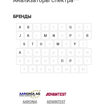
Анализаторы спектра
БРЕНДЫ
A
B
C
D
E
F
G
H
I
J
K
L
M
N
O
P
Q
R
S
T
U
V
W
X
Y
Z
А
Б
В
Г
Д
Е
Ж
З
И
К
Л
М
Н
О
П
Р
С
Т
У
Ф
Х
Ц
Ч
Ш
Э
Ю
AARONIA
ADVANTEST