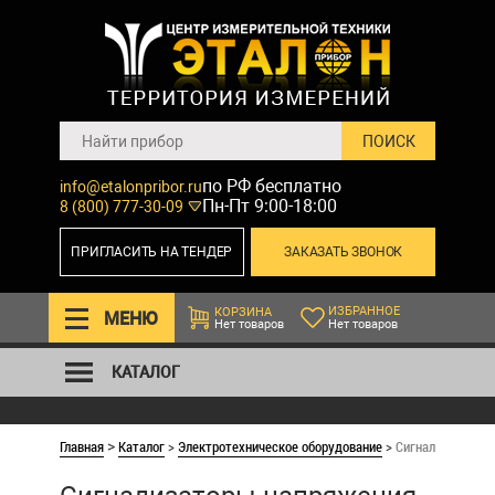
по РФ бесплатно
info@etalonpribor.ru
Пн-Пт 9:00-18:00
8 (800) 777-30-09
ПРИГЛАСИТЬ НА ТЕНДЕР
ЗАКАЗАТЬ ЗВОНОК
ИЗБРАННОЕ
КОРЗИНА
МЕНЮ
Нет товаров
Нет товаров
КАТАЛОГ
Главная
Каталог
>
Электротехническое оборудование
>
Сигнализаторы н
>