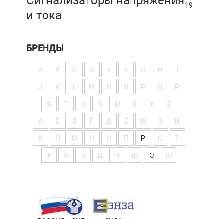
Сигнализаторы напряжения
19
и тока
БРЕНДЫ
A
B
C
D
E
F
G
H
I
J
K
L
M
N
O
P
Q
R
S
T
U
V
W
X
Y
Z
А
Б
В
Г
Д
Е
Ж
З
И
К
Л
М
Н
О
П
Р
С
Т
У
Ф
Х
Ц
Ч
Ш
Э
Ю