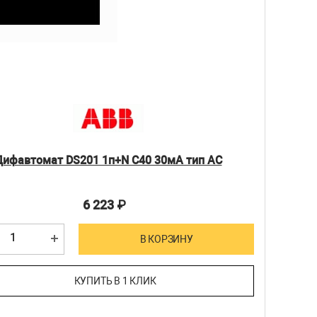
Дифавтомат DS201 1п+N C40 30мА тип АС
6 223
₽
В КОРЗИНУ
КУПИТЬ В 1 КЛИК