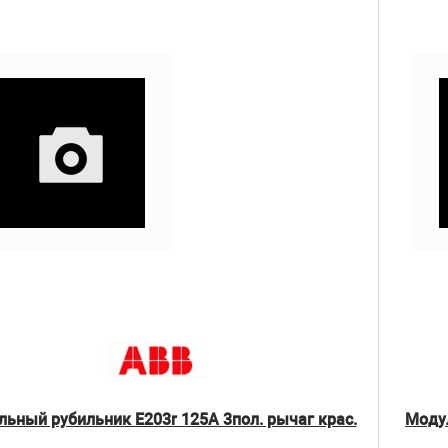
ьный рубильник E203r 125A 3пол. рычаг крас.
Модул