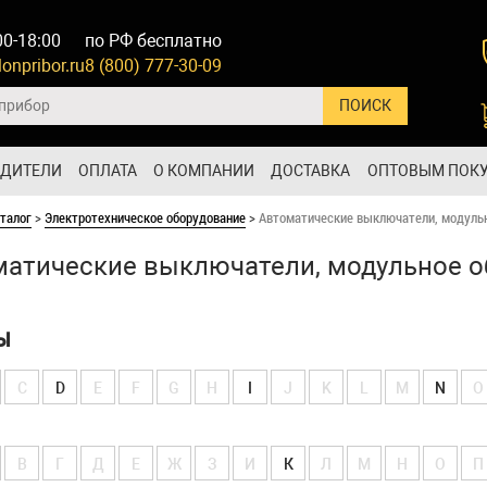
00-18:00
по РФ бесплатно
onpribor.ru
8 (800) 777-30-09
ОДИТЕЛИ
ОПЛАТА
О КОМПАНИИ
ДОСТАВКА
ОПТОВЫМ ПОК
талог
>
Электротехническое оборудование
>
Автоматические выключатели, модуль
атические выключатели, модульное о
Ы
C
D
E
F
G
H
I
J
K
L
M
N
O
В
Г
Д
Е
Ж
З
И
К
Л
М
Н
О
П