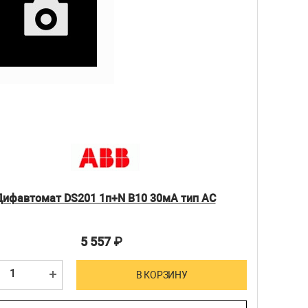
Дифавтомат DS201 1п+N B10 30мА тип АС
5 557
₽
В КОРЗИНУ