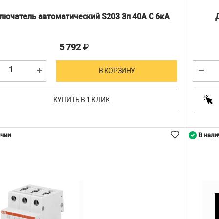
лючатель автоматический S203 3п 40А С 6кА
5 792
₽
В КОРЗИНУ
КУПИТЬ В 1 КЛИК
ичии
В нали