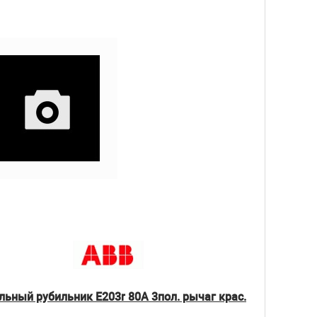
ьный рубильник E203r 80A 3пол. рычаг крас.