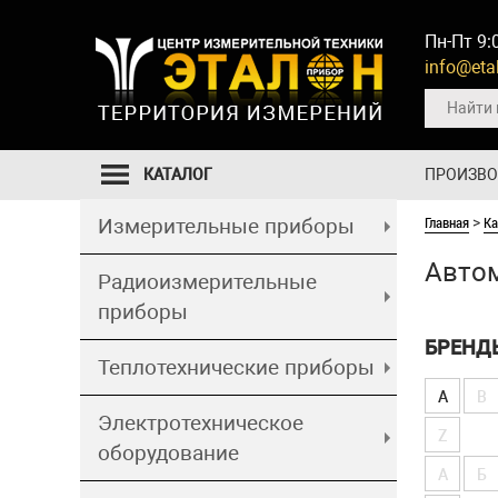
Пн-Пт 9:
info@etal
КАТАЛОГ
ПРОИЗВ
Главная
Ка
Измерительные приборы
>
Автом
Радиоизмерительные
приборы
БРЕНД
Теплотехнические приборы
A
B
Электротехническое
Z
оборудование
А
Б