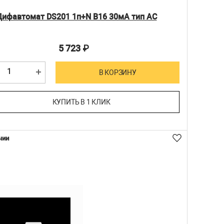
Дифавтомат DS201 1п+N B16 30мА тип АС
5 723
₽
В КОРЗИНУ
КУПИТЬ В 1 КЛИК
чии