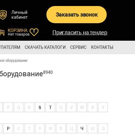
Личный
Заказать звонок
кабинет
КОРЗИНА
Пригласить на тендер
0
Нет товаров
УПАТЕЛЯМ
СКАЧАТЬ КАТАЛОГИ
СЕРВИС
КОНТАКТЫ
ное оборудование
борудование
8940
P
Q
R
S
T
U
V
W
X
Y
Р
С
Т
У
Ф
Х
Ц
Ч
Ш
Э