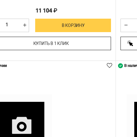
11 104
₽
В КОРЗИНУ
КУПИТЬ В 1 КЛИК
ичии
В нали