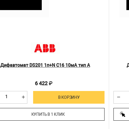
Дифавтомат DS201 1п+N C16 10мА тип А
6 422
₽
В КОРЗИНУ
КУПИТЬ В 1 КЛИК