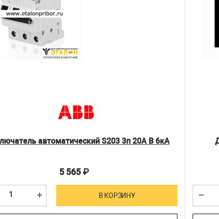
лючатель автоматический S203 3п 20А В 6кА
5 565
₽
В КОРЗИНУ