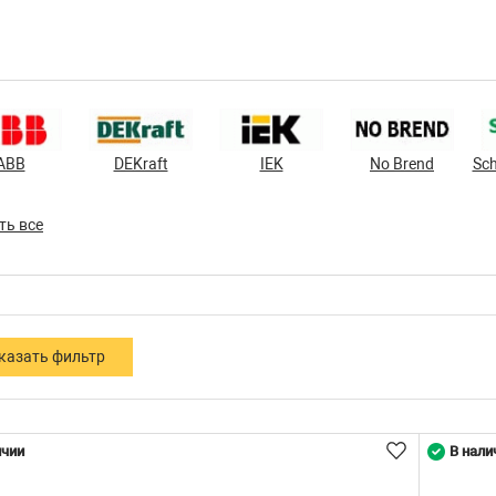
ABB
DEKraft
IEK
No Brend
Sch
ть все
ичии
В нали