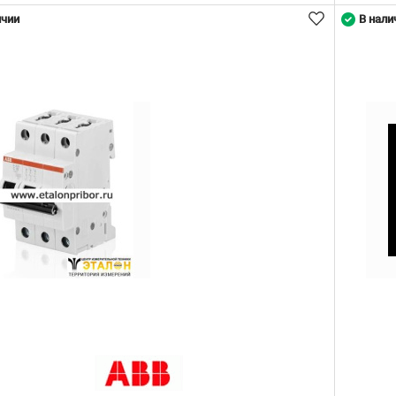
ичии
В нали