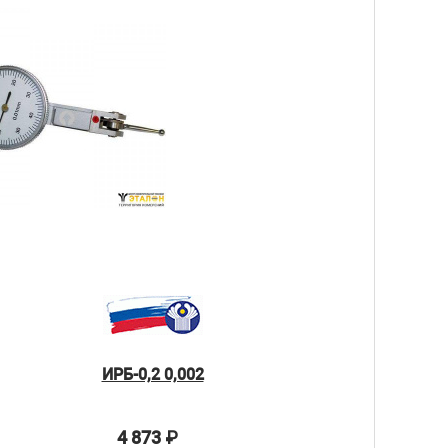
ИРБ-0,2 0,002
4 873
₽