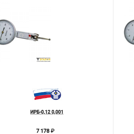
ИРБ-0,12 0,001
7 178
₽