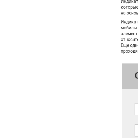
Индикат
которые
на осно
Индика
мобильн
элемент
относит
Еще одн
проходя