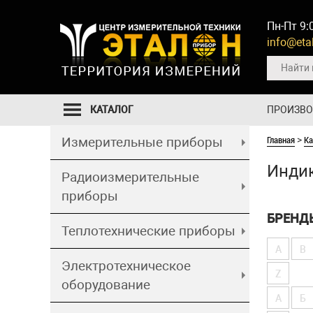
Пн-Пт 9:
info@etal
КАТАЛОГ
ПРОИЗВ
Главная
Ка
Измерительные приборы
>
Инди
Радиоизмерительные
приборы
БРЕНД
Теплотехнические приборы
A
B
Электротехническое
Z
оборудование
А
Б