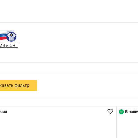
ИЯ и СНГ
ичии
В нали