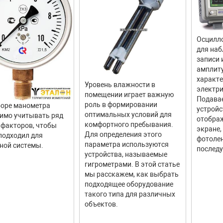
Осцилло
для наб
записи 
амплит
характ
Уровень влажности в
электри
помещении играет важную
Подава
роль в формировании
оре манометра
устройс
оптимальных условий для
имо учитывать ряд
отображ
комфортного пребывания.
факторов, чтобы
экране,
Для определения этого
подходил для
фотолен
параметра используются
ной системы.
последу
устройства, называемые
гигрометрами. В этой статье
мы расскажем, как выбрать
подходящее оборудование
такого типа для различных
объектов.