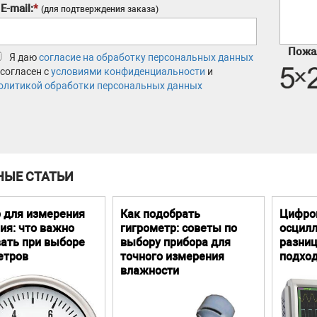
E-mail:
*
(для подтверждения заказа)
Пожал
Я даю
согласие на обработку персональных данных
 согласен с
условиями конфиденциальности
и
олитикой обработки персональных данных
НЫЕ СТАТЬИ
 для измерения
Как подобрать
Цифро
ия: что важно
гигрометр: советы по
осцилл
ать при выборе
выбору прибора для
разниц
етров
точного измерения
подхо
влажности