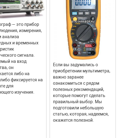
граф — это прибор
Цифров
людения, измерения,
прибор
и анализа
для из
удных и временных
вращен
еристик
объекто
ческого сигнала.
двигате
емый на вход
отличи
Если вы задумались о
тва, он
моделе
приобретении мультиметра,
ается либо на
тахоме
важно заранее
 либо фиксируется на
высоку
ознакомиться с рядом
те для
измере
полезных рекомендаций,
ющего изучения.
исполь
которые помогут сделать
соврем
правильный выбор. Мы
информ
подготовили небольшую
Они ши
статью, которая, надеемся,
самых р
окажется полезной.
автомо
промыш
научны