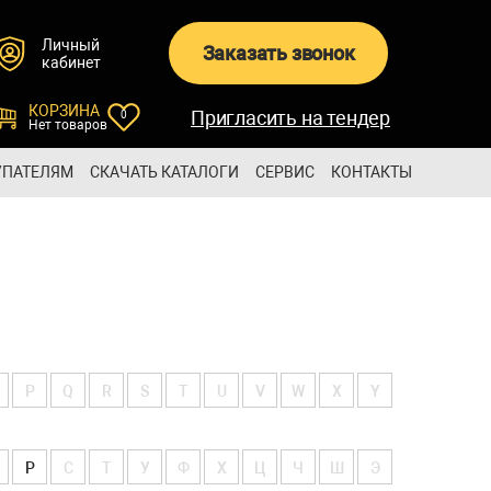
Личный
Заказать звонок
кабинет
КОРЗИНА
Пригласить на тендер
0
Нет товаров
УПАТЕЛЯМ
СКАЧАТЬ КАТАЛОГИ
СЕРВИС
КОНТАКТЫ
P
Q
R
S
T
U
V
W
X
Y
Р
С
Т
У
Ф
Х
Ц
Ч
Ш
Э