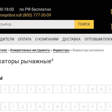
00-18:00
по РФ бесплатно
onpribor.ru
8 (800) 777-30-09
ОДИТЕЛИ
ОПЛАТА
О КОМПАНИИ
ДОСТАВКА
ОПТОВЫМ ПОК
талог
>
Измерительные инструменты
>
Индикаторы
>
Индикаторы рычажные
каторы рычажные
4
Ы
C
D
E
F
G
H
I
J
K
L
M
N
O
В
Г
Д
Е
Ж
З
И
К
Л
М
Н
О
П