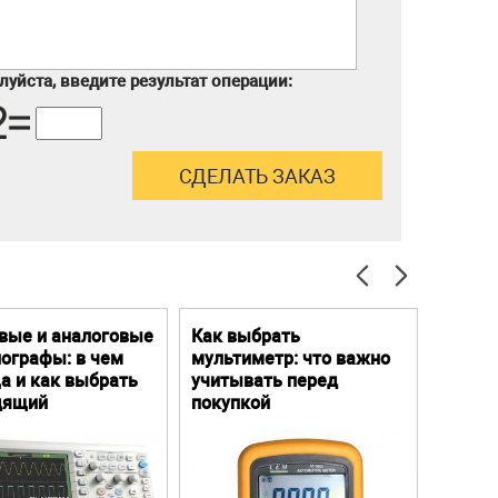
уйста, введите результат операции:
вые и аналоговые
Как выбрать
Цифро
ографы: в чем
мультиметр: что важно
Преим
а и как выбрать
учитывать перед
особе
дящий
покупкой