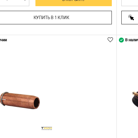
КУПИТЬ В 1 КЛИК
ичии
В нали