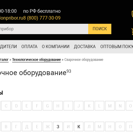
00-18:00
по РФ бесплатно
onpribor.ru
8 (800) 777-30-09
ОДИТЕЛИ
ОПЛАТА
О КОМПАНИИ
ДОСТАВКА
ОПТОВЫМ ПОК
талог
>
Технологическое оборудование
>
Сварочное оборудование
чное оборудование
93
Ы
C
D
E
F
G
H
I
J
K
L
M
N
O
В
Г
Д
Е
Ж
З
И
К
Л
М
Н
О
П