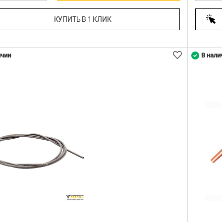
КУПИТЬ В 1 КЛИК
ичии
В нали