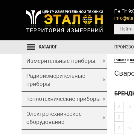
Пн-Пт 9:
info@etal
КАТАЛОГ
ПРОИЗВ
Главная
Ка
Измерительные приборы
>
Сваро
Радиоизмерительные
приборы
БРЕНД
Теплотехнические приборы
A
B
Электротехническое
Z
оборудование
А
Б