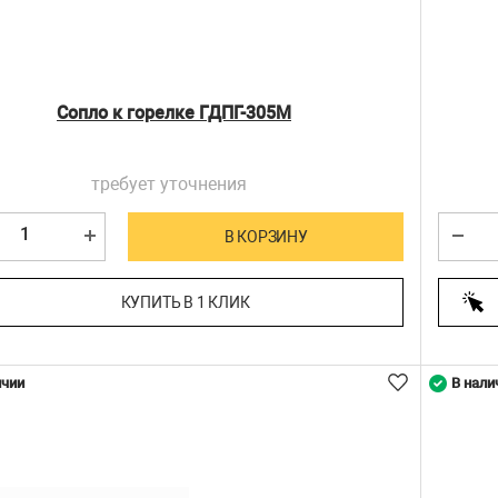
Сопло к горелке ГДПГ-305М
требует уточнения
В КОРЗИНУ
КУПИТЬ В 1 КЛИК
ичии
В нали