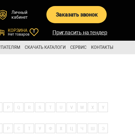
Личный
Заказать звонок
кабинет
КОРЗИНА
Пригласить на тендер
0
Нет товаров
УПАТЕЛЯМ
СКАЧАТЬ КАТАЛОГИ
СЕРВИС
КОНТАКТЫ
P
Q
R
S
T
U
V
W
X
Y
Р
С
Т
У
Ф
Х
Ц
Ч
Ш
Э