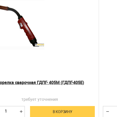
орелка сварочная ГДПГ- 405М (ГДПГ-405Е)
требует уточнения
В КОРЗИНУ