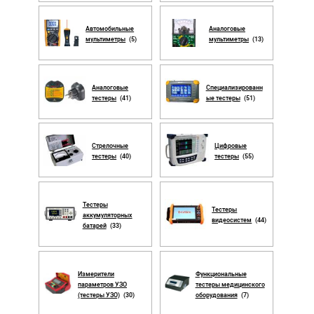
Автомобильные
Аналоговые
мультиметры
(5)
мультиметры
(13)
Аналоговые
Специализированн
тестеры
(41)
ые тестеры
(51)
Стрелочные
Цифровые
тестеры
(40)
тестеры
(55)
Тестеры
Тестеры
аккумуляторных
видеосистем
(44)
батарей
(33)
Измерители
Функциональные
параметров УЗО
тестеры медицинского
(тестеры УЗО)
(30)
оборудования
(7)