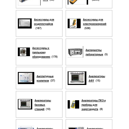
Аксессуары для
Аксессуары для
осциллографов
электроизмерений
(187)
(538)
Аксессуары к
Амперметры
паяльному
лабораторные
(5)
оборудованию
(178)
Амплитудные
Анализаторы
усилители
(37)
АФУ
(15)
Анализаторы
Анализаторы ПКЭ и
базовых
приборы для
станций
(10)
энергоаудита
(8)
Анализаторы
Анализаторы