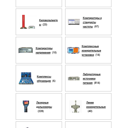
Компараторы и
Киловольтметр
стандарты
ы
(23)
частоты
(97)
Комплексные
Компараторы
измерительные
напряжения
(10)
установки
(14)
Лабораторные
Комплексы
источники
обучающие
(6)
питания
(814)
Лазерные
Линии
дальномеры
измерительные
(228)
(40)