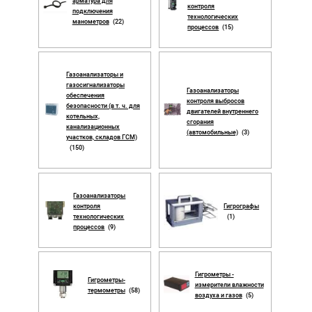
арматура для
контроля
подключения
технологических
манометров
(22)
процессов
(15)
Газоанализаторы и
газосигнализаторы
Газоанализаторы
обеспечения
контроля выбросов
безопасности (в т. ч. для
двигателей внутреннего
котельных,
сгорания
канализационных
(автомобильные)
(3)
участков, складов ГСМ)
(150)
Газоанализаторы
контроля
Гигрографы
технологических
(1)
процессов
(9)
Гигрометры -
Гигрометры-
измерители влажности
термометры
(58)
воздуха и газов
(5)