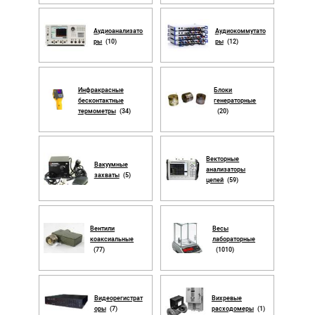
Аудиоанализато
Аудиокоммутато
ры
(10)
ры
(12)
Инфракрасные
Блоки
бесконтактные
генераторные
термометры
(34)
(20)
Векторные
Вакуумные
анализаторы
захваты
(5)
цепей
(59)
Вентили
Весы
коаксиальные
лабораторные
(77)
(1010)
Видеорегистрат
Вихревые
оры
(7)
расходомеры
(1)