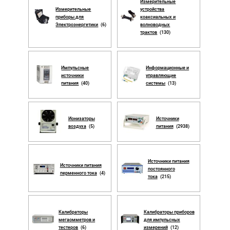
Измерительные
Измерительные
устройства
приборы для
коаксиальных и
Электроэнергетики
(6)
волноводных
трактов
(130)
Импульсные
Информационные и
источники
управляющие
питания
(40)
системы
(13)
Ионизаторы
Источники
воздуха
(5)
питания
(2938)
Источники питания
Источники питания
постоянного
перменного тока
(4)
тока
(215)
Калибраторы
Калибраторы приборов
мегаомметров и
для импульсных
тестеров
(6)
измерений
(12)