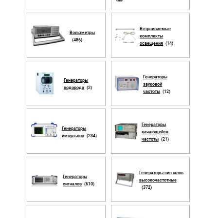
Встраиваемые
Вольтметры
комплекты
(486)
освещения
(14)
Генераторы
Генераторы
звуковой
водорода
(2)
частоты
(12)
Генераторы
Генераторы
качающейся
импульсов
(234)
частоты
(21)
Генераторы сигналов
Генераторы
высокочастотные
сигналов
(610)
(372)