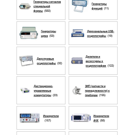
Генераторы сигналов
Генераторы
специальной
функций
(11)
формы
(502)
Генераторы
Двухканальные USB-
шума
(53)
осциллографы
(10)
Делители и
Двухлучевые
аксессуары к
осциллографы
(32)
осциллографам
(122)
Дистанционно-
ЗИП (запчасти и
управляемые
принадлежности) к
коммутаторы
(23)
приборам
(155)
Измерители
Измерители
(157)
АЧХ
(50)