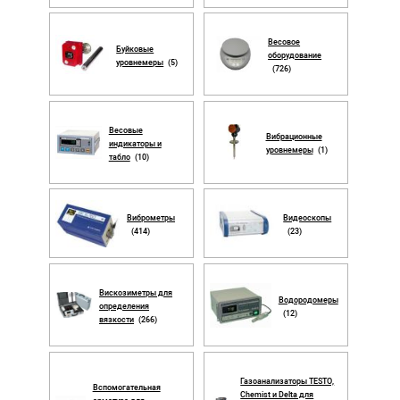
Весовое
Буйковые
оборудование
уровнемеры
(5)
(726)
Весовые
Вибрационные
индикаторы и
уровнемеры
(1)
табло
(10)
Виброметры
Видеоскопы
(414)
(23)
Вискозиметры для
Водородомеры
определения
(12)
вязкости
(266)
Газоанализаторы TESTO,
Вспомогательная
Chemist и Delta для