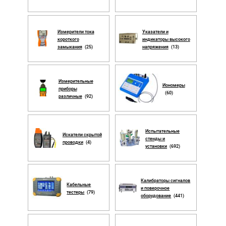
Измерители тока
Указатели и
короткого
индикаторы высокого
замыкания
(25)
напряжения
(13)
Измерительные
Иономеры
приборы
(60)
различные
(92)
Испытательные
Искатели скрытой
стенды и
проводки
(4)
установки
(692)
Калибраторы сигналов
Кабельные
и поверочное
тестеры
(79)
оборудование
(441)