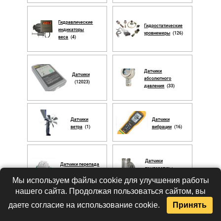
Гидравлические
Гидростатические
индикаторы
уровнемеры
(126)
веса
(4)
Датчики
Датчики
абсолютного
(12023)
давления
(33)
Датчики
Датчики
ветра
(1)
вибрации
(16)
Датчики
Датчики перепада
температуры
давления
(17)
ОВЕН
(1978)
Мы используем файлы cookie для улучшения работы
нашего сайта. Продолжая пользоваться сайтом, вы
даете согласие на использование cookie.
Принять
Датчики
Датчики уровня
уровня
(2933)
ОВЕН
(1903)