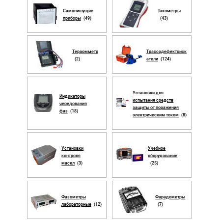
Самопишущие
Тахометры
приборы
(49)
(43)
Тераомметр
Трассодефектоиск
(2)
атели
(124)
Установки для
Индикаторы
испытания средств
чередования
защиты от поражения
фаз
(18)
электрическим током
(8)
Установки
Учебное
контроля
оборудование
масел
(3)
(25)
Фазометры
Фарадометры
лабораторные
(12)
(7)