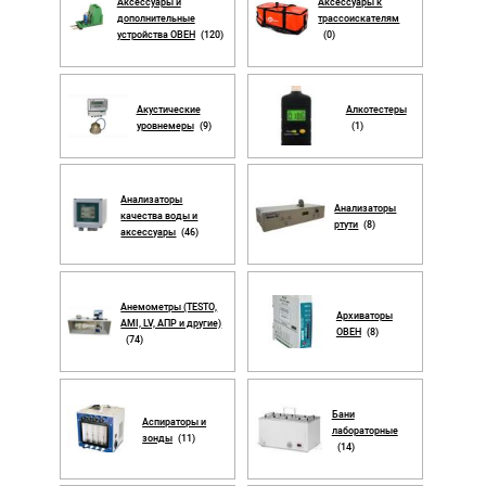
Аксессуары и
Аксессуары к
дополнительные
трассоискателям
устройства ОВЕН
(120)
(0)
Акустические
Алкотестеры
уровнемеры
(9)
(1)
Анализаторы
Анализаторы
качества воды и
ртути
(8)
аксессуары
(46)
Анемометры (TESTO,
Архиваторы
AMI, LV, АПР и другие)
ОВЕН
(8)
(74)
Бани
Аспираторы и
лабораторные
зонды
(11)
(14)