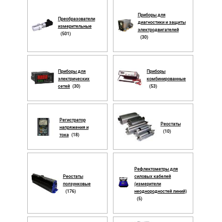
Приборы для
Преобразователи
диагностики и защиты
измерительные
электродвигателей
(501)
(30)
Приборы для
Приборы
электрических
комбинированные
сетей
(30)
(53)
Регистратор
Реостаты
напряжения и
(10)
тока
(18)
Рефлектометры для
Реостаты
силовых кабелей
ползунковые
(измерители
(176)
неоднородностей линий)
(5)