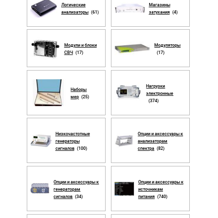
Логические
Магазины
анализаторы
(61)
затухания
(4)
Модули и блоки
Модуляторы
СВЧ
(17)
(17)
Нагрузки
Наборы
электронные
мер
(25)
(374)
Низкочастотные
Опции и аксессуары к
генераторы
анализаторам
сигналов
(100)
спектра
(82)
Опции и аксессуары к
Опции и аксессуары к
генераторам
источникам
сигналов
(34)
питания
(740)