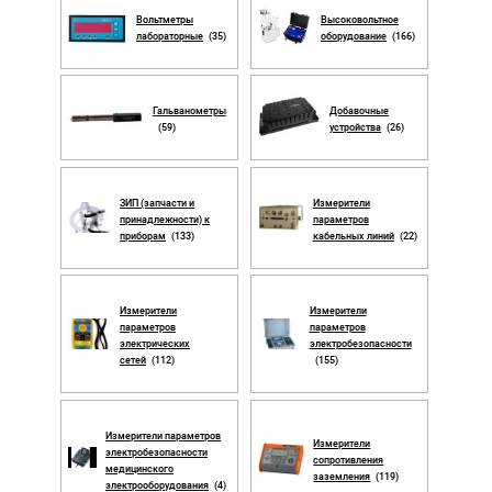
Вольтметры
Высоковольтное
лабораторные
(35)
оборудование
(166)
Гальванометры
Добавочные
(59)
устройства
(26)
ЗИП (запчасти и
Измерители
принадлежности) к
параметров
приборам
(133)
кабельных линий
(22)
Измерители
Измерители
параметров
параметров
электрических
электробезопасности
сетей
(112)
(155)
Измерители параметров
Измерители
электробезопасности
сопротивления
медицинского
заземления
(119)
электрооборудования
(4)