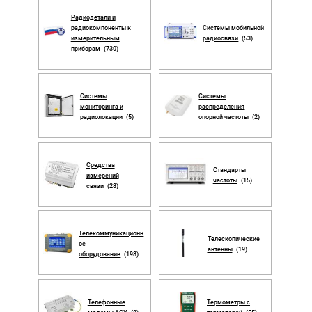
Радиодетали и
радиокомпоненты к
Системы мобильной
измерительным
радиосвязи
(53)
приборам
(730)
Системы
Системы
мониторинга и
распределения
радиолокации
(5)
опорной частоты
(2)
Средства
Стандарты
измерений
частоты
(15)
связи
(28)
Телекоммуникационн
Телескопические
ое
антенны
(19)
оборудование
(198)
Телефонные
Термометры с