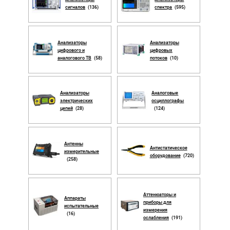
сигналов
(136)
спектра
(595)
Анализаторы
Анализаторы
цифрового и
цифровых
аналогового ТВ
(58)
потоков
(10)
Анализаторы
Аналоговые
электрических
осциллографы
цепей
(28)
(124)
Антенны
Антистатическое
измерительные
оборудование
(720)
(258)
Аттенюаторы и
Аппараты
приборы для
испытательные
измерения
(16)
ослабления
(191)