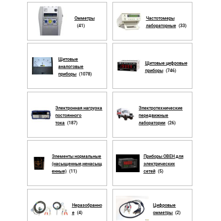
Омметры
Частотомеры
(41)
лабораторные
(33)
Щитовые
Щитовые цифровые
аналоговые
приборы
(746)
приборы
(1078)
Электронная нагрузка
Электротехнические
постоянного
передвижные
тока
(187)
лаборатории
(26)
Элементы нормальные
Приборы ОВЕН для
(насыщенные,ненасыщ
электрических
енные)
(11)
сетей
(5)
Неразобранно
Цифровые
е
(4)
омметры
(2)