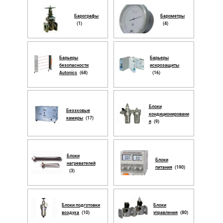
Барографы
Барометры
(1)
(4)
Барьеры
Барьеры
безопасности
искрозащиты
Autonics
(68)
(16)
Блоки
Безэховые
кондиционировани
камеры
(17)
я
(9)
Блоки
Блоки
нагревателей
питания
(190)
(3)
Блоки подготовки
Блоки
воздуха
(10)
управления
(80)