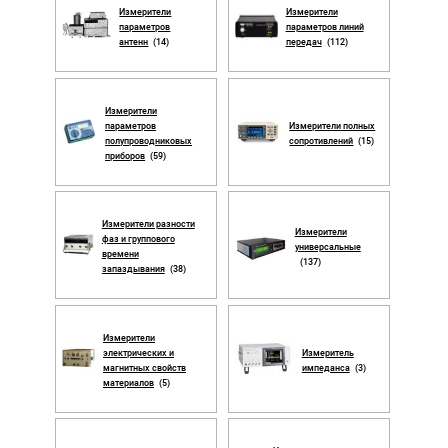
Измерители
Измерители
параметров
параметров линий
антенн
(14)
передач
(112)
Измерители
параметров
Измерители полных
полупроводниковых
сопротивлений
(15)
приборов
(59)
Измерители разности
Измерители
фаз и группового
универсальные
времени
(137)
запаздывания
(38)
Измерители
электрических и
Измеритель
магнитных свойств
импеданса
(3)
материалов
(5)