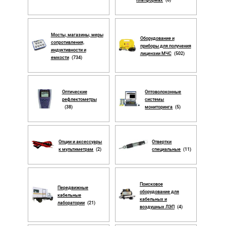
платформах
(6)
Мосты, магазины, меры
Оборудование и
сопротивления,
приборы для получения
индуктивности и
лицензии МЧС
(502)
емкости
(734)
Оптические
Оптоволоконные
рефлектометры
системы
(38)
мониторинга
(5)
Опции и аксессуары
Отвертки
к мультиметрам
(2)
специальные
(11)
Поисковое
Передвижные
оборудование для
кабельные
кабельных и
лаборатории
(21)
воздушных ЛЭП
(4)