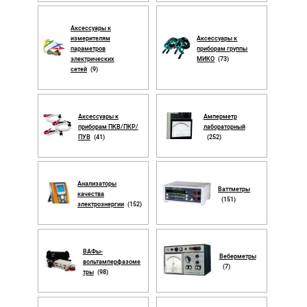
Аксессуары к
измерителям
Аксессуары к
параметров
приборам группы
электрических
МИКО
(73)
сетей
(9)
Аксессуары к
Амперметр
приборам ПКВ/ПКР/
лабораторный
ПУВ
(41)
(252)
Анализаторы
Ваттметры
качества
(151)
электроэнергии
(152)
ВАФы-
Веберметры
вольтамперфазоме
(7)
тры
(98)