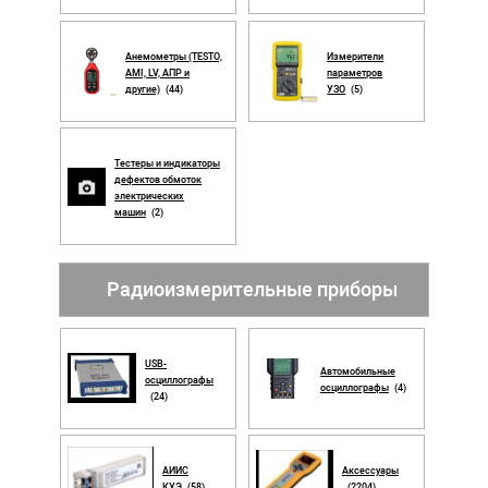
Анемометры (TESTO,
Измерители
AMI, LV, АПР и
параметров
другие)
(44)
УЗО
(5)
Тестеры и индикаторы
дефектов обмоток
электрических
машин
(2)
Радиоизмерительные приборы
USB-
Автомобильные
осциллографы
осциллографы
(4)
(24)
АИИС
Аксессуары
КУЭ
(58)
(2204)