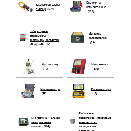
Комплекты
Токоизмерительны
измерительные
е клещи
(629)
(120)
Лабораторные
Магазины
амперметры,
сопротивлений
вольтметры, ваттметры
(59)
«ПрофКиП»
(14)
Магнитометр
Мегаомметры
(16)
(439)
Микроомметры
Миллиомметры
(85)
(32)
Мобильные
Многофункциональные
прожигающие поисковые
измерительные
комплексы на
системы
(103)
передвижных