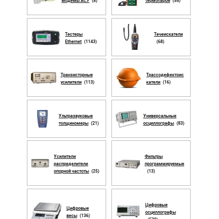
модемы АСУ
(8)
термопарой
(55)
Тестеры
Течеискатели
Ethernet
(1143)
(68)
Транзисторные
Трассодефектоис
усилители
(113)
катели
(16)
Ультразвуковые
Универсальные
толщиномеры
(21)
осциллографы
(83)
Усилители
Фильтры
распределители
программируемые
опорной частоты
(25)
(13)
Цифровые
Цифровые
осциллографы
весы
(136)