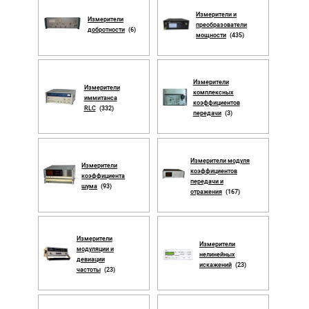
Измерители и
Измерители
преобразователи
добротности
(6)
мощности
(435)
Измерители
Измерители
комплексных
иммитанса
коэффициентов
RLC
(332)
передачи
(3)
Измерители модуля
Измерители
коэффициентов
коэффициента
передачи и
шума
(93)
отражения
(167)
Измерители
Измерители
модуляции и
нелинейных
девиации
искажений
(23)
частоты
(23)