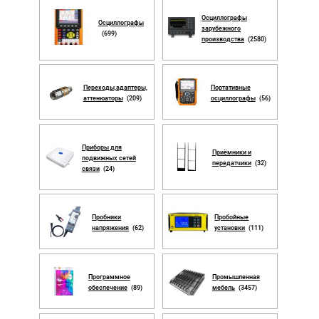
Осциллографы
Осциллографы
зарубежного
(699)
производства
(2580)
Переходы,адаптеры,
Портативные
аттенюаторы
(209)
осциллографы
(56)
Приборы для
Приёмники и
подвижных сетей
передатчики
(32)
связи
(24)
Пробники
Пробойные
напряжения
(62)
установки
(111)
Программное
Промышленная
обеспечение
(89)
мебель
(3457)