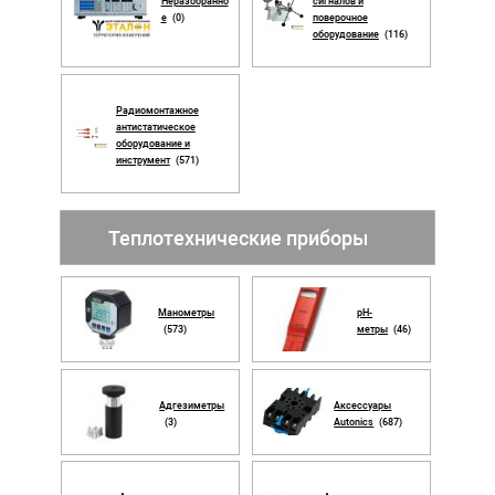
Неразобранно
сигналов и
е
(0)
поверочное
оборудование
(116)
Радиомонтажное
антистатическое
оборудование и
инструмент
(571)
Теплотехнические приборы
Манометры
рН-
(573)
метры
(46)
Адгезиметры
Аксессуары
(3)
Autonics
(687)