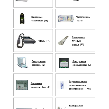
(539)
Цифровые
Частотомеры
тахометры
(18)
(335)
Электронно-
Чехлы
(16)
лучевые
трубки
(32)
Электронные
Электронные
безмены
(2)
секундомеры
(5)
Радиомонтажное
Эталонные
антистатическое
делители Fluke
(0)
оборудование
(1741)
Калибраторы