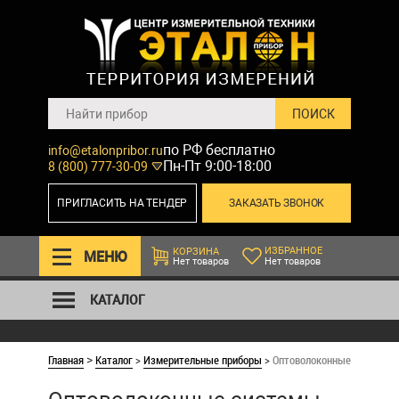
по РФ бесплатно
info@etalonpribor.ru
Пн-Пт 9:00-18:00
8 (800) 777-30-09
ПРИГЛАСИТЬ НА ТЕНДЕР
ЗАКАЗАТЬ ЗВОНОК
ИЗБРАННОЕ
КОРЗИНА
МЕНЮ
Нет товаров
Нет товаров
КАТАЛОГ
Главная
Каталог
>
Измерительные приборы
>
Оптоволоконные системы 
>