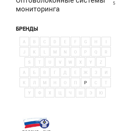
Оптоволоконные системы
5
мониторинга
БРЕНДЫ
A
B
C
D
E
F
G
H
I
J
K
L
M
N
O
P
Q
R
S
T
U
V
W
X
Y
Z
А
Б
В
Г
Д
Е
Ж
З
И
К
Л
М
Н
О
П
Р
С
Т
У
Ф
Х
Ц
Ч
Ш
Э
Ю