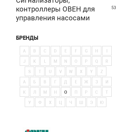
Сигнализаторы,
контроллеры ОВЕН для
53
управления насосами
БРЕНДЫ
A
B
C
D
E
F
G
H
I
J
K
L
M
N
O
P
Q
R
S
T
U
V
W
X
Y
Z
А
Б
В
Г
Д
Е
Ж
З
И
К
Л
М
Н
О
П
Р
С
Т
У
Ф
Х
Ц
Ч
Ш
Э
Ю