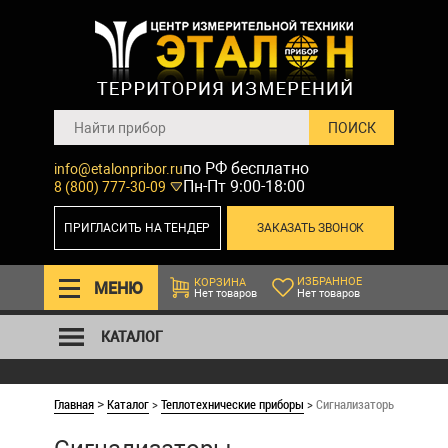
по РФ бесплатно
info@etalonpribor.ru
Пн-Пт 9:00-18:00
8 (800) 777-30-09
ПРИГЛАСИТЬ НА ТЕНДЕР
ЗАКАЗАТЬ ЗВОНОК
ИЗБРАННОЕ
КОРЗИНА
МЕНЮ
Нет товаров
Нет товаров
КАТАЛОГ
Главная
Каталог
>
Теплотехнические приборы
>
Сигнализаторы, контрол
>