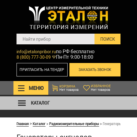
по РФ бесплатно
info@etalonpribor.ru
Пн-Пт 9:00-18:00
8 (800) 777-30-09
ПРИГЛАСИТЬ НА ТЕНДЕР
ЗАКАЗАТЬ ЗВОНОК
ИЗБРАННОЕ
КОРЗИНА
МЕНЮ
Нет товаров
Нет товаров
КАТАЛОГ
Главная
Каталог
>
Радиоизмерительные приборы
>
Генераторы сигнало
>