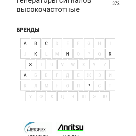
Генераторы сигналов
372
высокочастотные
БРЕНДЫ
A
B
C
D
E
F
G
H
I
J
K
L
M
N
O
P
Q
R
S
T
U
V
W
X
Y
Z
А
Б
В
Г
Д
Е
Ж
З
И
К
Л
М
Н
О
П
Р
С
Т
У
Ф
Х
Ц
Ч
Ш
Э
Ю