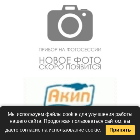
Мы используем файлы cookie для улучшения работы
нашего сайта. Продолжая пользоваться сайтом, вы
AKIP-AN-18G-MFP2L06
даете согласие на использование cookie.
Принять
аттенюаторы коаксиальные