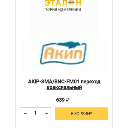
AKIP-SMA/BNC-FM01 переход
коаксиальный
639
₽
В КОРЗИНУ