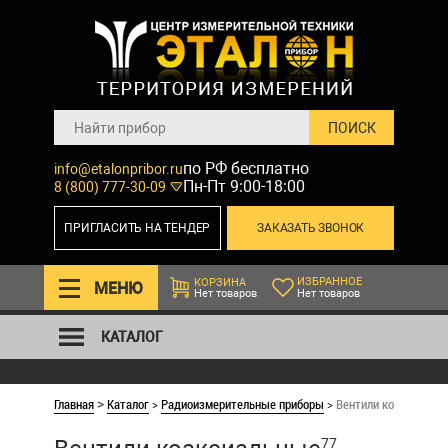
по РФ бесплатно
info@etalonpribor.ru
Пн-Пт 9:00-18:00
8 (800) 777-30-09
ПРИГЛАСИТЬ НА ТЕНДЕР
ЗАКАЗАТЬ ЗВОНОК
ИЗБРАННОЕ
КОРЗИНА
МЕНЮ
Нет товаров
Нет товаров
КАТАЛОГ
Главная
Каталог
>
Радиоизмерительные приборы
>
Вентили коаксиальн
>
77