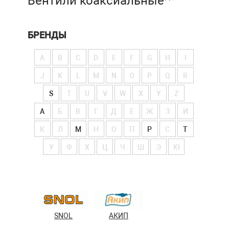
Вентили коаксиальные
БРЕНДЫ
A
B
C
D
E
F
G
H
I
J
K
L
M
N
O
P
Q
R
S
T
U
V
W
X
Y
Z
А
Б
В
Г
Д
Е
Ж
З
И
К
Л
М
Н
О
П
Р
С
Т
У
Ф
Х
Ц
Ч
Ш
Э
Ю
SNOL
АКИП