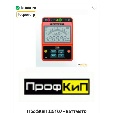
В наличии
Госреестр
ПрофКиП Д5107 - Ваттметр