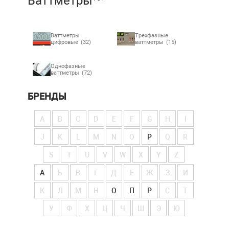
Ваттметры
Ваттметры
Трехфазные
цифровые
(32)
ваттметры
(15)
Однофазные
ваттметры
(72)
БРЕНДЫ
A
B
C
D
E
F
G
H
I
J
K
L
M
N
O
P
Q
R
S
T
U
V
W
X
Y
Z
А
Б
В
Г
Д
Е
Ж
З
И
К
Л
М
Н
О
П
Р
С
Т
У
Ф
Х
Ц
Ч
Ш
Э
Ю