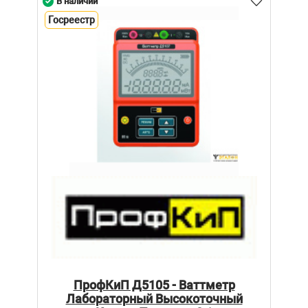
В наличии
Госреестр
ПрофКиП Д5105 - Ваттметр
Лабораторный Высокоточный