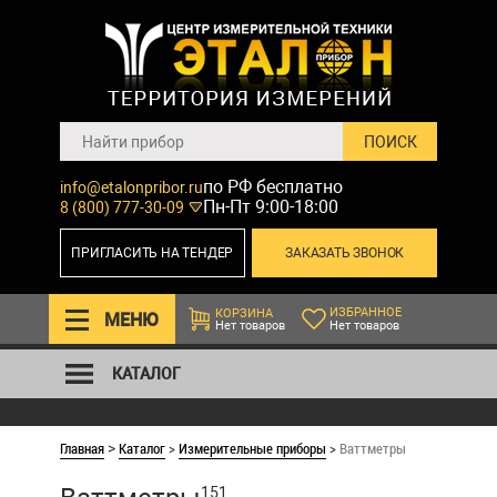
по РФ бесплатно
info@etalonpribor.ru
Пн-Пт 9:00-18:00
8 (800) 777-30-09
ПРИГЛАСИТЬ НА ТЕНДЕР
ЗАКАЗАТЬ ЗВОНОК
ИЗБРАННОЕ
КОРЗИНА
МЕНЮ
Нет товаров
Нет товаров
КАТАЛОГ
Главная
Каталог
>
Измерительные приборы
>
Ваттметры
>
151