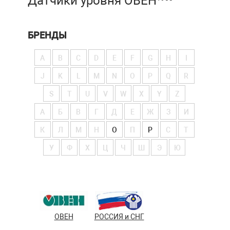
Датчики уровня ОВЕН
БРЕНДЫ
A
B
C
D
E
F
G
H
I
J
K
L
M
N
O
P
Q
R
S
T
U
V
W
X
Y
Z
А
Б
В
Г
Д
Е
Ж
З
И
К
Л
М
Н
О
П
Р
С
Т
У
Ф
Х
Ц
Ч
Ш
Э
Ю
ОВЕН
РОССИЯ и СНГ