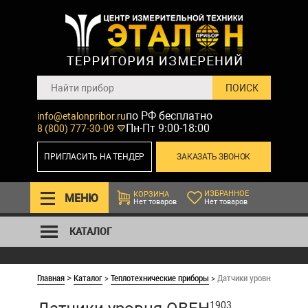
по РФ бесплатно
info@etalonpribor.ru
Пн-Пт 9:00-18:00
8 (800) 777-30-09
ПРИГЛАСИТЬ НА ТЕНДЕР
ЗАКАЗАТЬ ЗВОНОК
ИЗБРАННОЕ
КОРЗИНА
МЕНЮ
Нет товаров
Нет товаров
КАТАЛОГ
Главная
Каталог
>
Теплотехнические приборы
>
Датчики уровня ОВЕН
>
1903