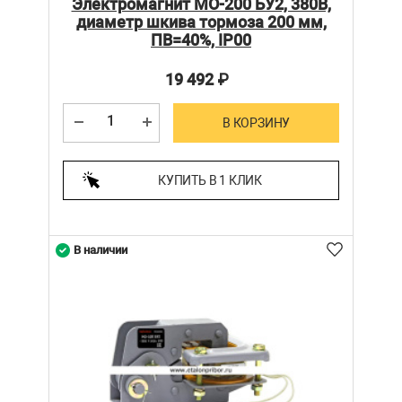
Электромагнит МО-200 БУ2, 380В,
диаметр шкива тормоза 200 мм,
ПВ=40%, IP00
19 492
₽
В КОРЗИНУ
КУПИТЬ В 1 КЛИК
В наличии