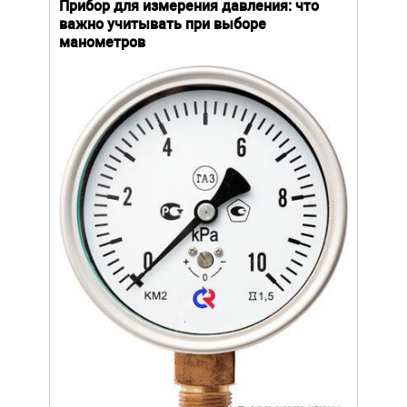
й
Прибор для измерения давления: что
Как
важно учитывать при выборе
выб
манометров
вла
ают
ание.
Уров
ов
важн
усло
щей
опре
устр
стат
подх
разл