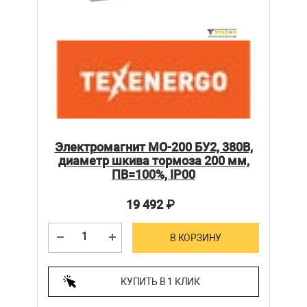
Электромагнит МО-200 БУ2, 380В,
диаметр шкива тормоза 200 мм,
ПВ=100%, IP00
19 492
₽
В КОРЗИНУ
КУПИТЬ В 1 КЛИК