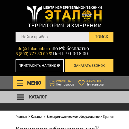
по РФ бесплатно
info@etalonpribor.ru
Пн-Пт 9:00-18:00
8 (800) 777-30-09
ПРИГЛАСИТЬ НА ТЕНДЕР
ЗАКАЗАТЬ ЗВОНОК
ИЗБРАННОЕ
КОРЗИНА
МЕНЮ
Нет товаров
Нет товаров
КАТАЛОГ
Главная
Каталог
>
Электротехническое оборудование
>
Крановое оборуд
>
13