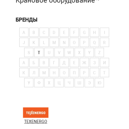
Крановое оборудование
БРЕНДЫ
A
B
C
D
E
F
G
H
I
J
K
L
M
N
O
P
Q
R
S
T
U
V
W
X
Y
Z
А
Б
В
Г
Д
Е
Ж
З
И
К
Л
М
Н
О
П
Р
С
Т
У
Ф
Х
Ц
Ч
Ш
Э
Ю
TEXENERGO