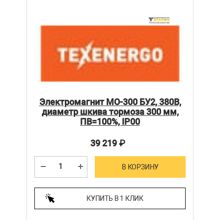
Электромагнит МО-300 БУ2, 380В,
диаметр шкива тормоза 300 мм,
ПВ=100%, IP00
39 219
₽
В КОРЗИНУ
КУПИТЬ В 1 КЛИК