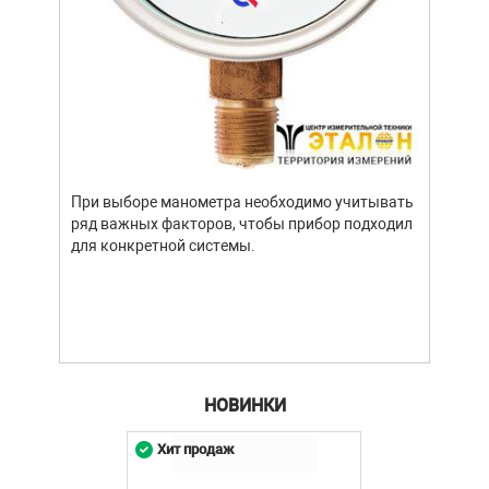
Уров
важн
усло
опре
устр
При выборе манометра необходимо учитывать
стат
ряд важных факторов, чтобы прибор подходил
подх
для конкретной системы.
разл
НОВИНКИ
Хит продаж