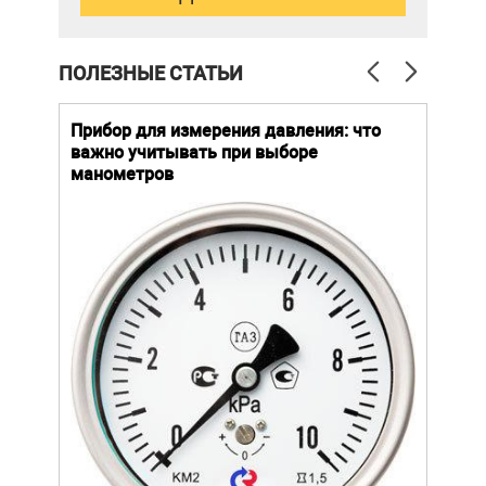
ПОЛЕЗНЫЕ СТАТЬИ
й
Прибор для измерения давления: что
Как
важно учитывать при выборе
выб
манометров
вла
ают
ание.
ов
щей