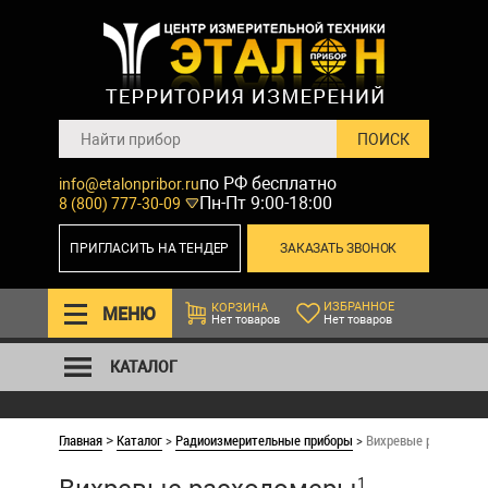
по РФ бесплатно
info@etalonpribor.ru
Пн-Пт 9:00-18:00
8 (800) 777-30-09
ПРИГЛАСИТЬ НА ТЕНДЕР
ЗАКАЗАТЬ ЗВОНОК
ИЗБРАННОЕ
КОРЗИНА
МЕНЮ
Нет товаров
Нет товаров
КАТАЛОГ
Главная
Каталог
>
Радиоизмерительные приборы
>
Вихревые расходом
>
1