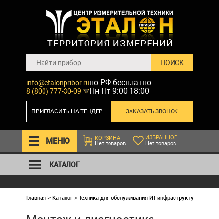
по РФ бесплатно
info@etalonpribor.ru
Пн-Пт 9:00-18:00
8 (800) 777-30-09
ПРИГЛАСИТЬ НА ТЕНДЕР
ЗАКАЗАТЬ ЗВОНОК
ИЗБРАННОЕ
КОРЗИНА
МЕНЮ
Нет товаров
Нет товаров
КАТАЛОГ
Главная
Каталог
>
Техника для обслуживания ИТ-инфраструктуры
>
Монт
>