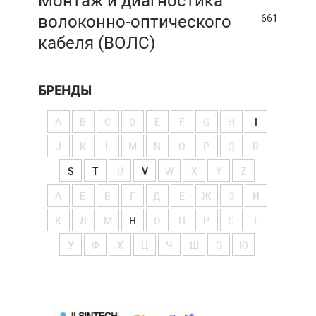
Монтаж и диагностика
волоконно-оптического
661
кабеля (ВОЛС)
БРЕНДЫ
A
B
C
D
E
F
G
H
I
J
K
L
M
N
O
P
Q
R
S
T
U
V
W
X
Y
Z
А
Б
В
Г
Д
Е
Ж
З
И
К
Л
М
Н
О
П
Р
С
Т
У
Ф
Х
Ц
Ч
Ш
Э
Ю