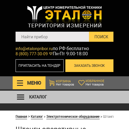
по РФ бесплатно
info@etalonpribor.ru
Пн-Пт 9:00-18:00
8 (800) 777-30-09
ПРИГЛАСИТЬ НА ТЕНДЕР
ЗАКАЗАТЬ ЗВОНОК
ИЗБРАННОЕ
КОРЗИНА
МЕНЮ
Нет товаров
Нет товаров
КАТАЛОГ
Главная
Каталог
>
Электротехническое оборудование
>
Штанги оператив
>