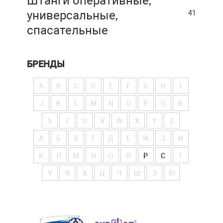
Штанги оперативные,
универсальные,
41
спасательные
БРЕНДЫ
A
B
C
D
E
F
G
H
I
J
K
L
M
N
O
P
Q
R
S
T
U
V
W
X
Y
Z
А
Б
В
Г
Д
Е
Ж
З
И
К
Л
М
Н
О
П
Р
С
Т
У
Ф
Х
Ц
Ч
Ш
Э
Ю