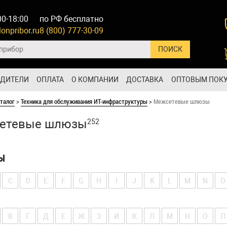
00-18:00
по РФ бесплатно
onpribor.ru
8 (800) 777-30-09
ОДИТЕЛИ
ОПЛАТА
О КОМПАНИИ
ДОСТАВКА
ОПТОВЫМ ПОК
талог
>
Техника для обслуживания ИТ-инфраструктуры
>
Межсетевые шлюзы
етевые шлюзы
252
Ы
C
D
E
F
G
H
I
J
K
L
M
N
O
В
Г
Д
Е
Ж
З
И
К
Л
М
Н
О
П