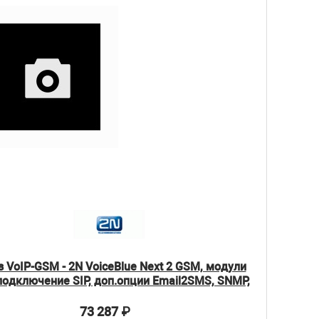
 VoIP-GSM - 2N VoiceBlue Next 2 GSM, модули
, подключение SIP, доп.опции Email2SMS, SNMP,
ME до 32 users (5051032W)
73 287
₽