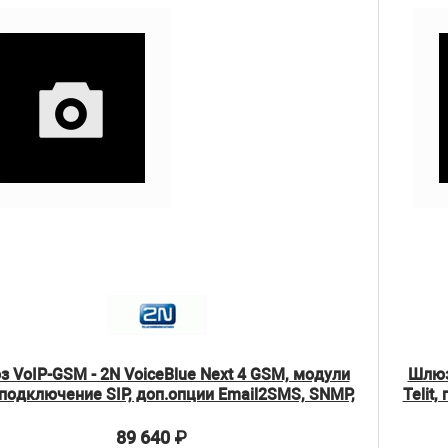
 VoIP-GSM - 2N VoiceBlue Next 4 GSM, модули
Шлюз
, подключение SIP, доп.опции Email2SMS, SNMP,
Telit
ME до 32 users (5051034W)
89 640
₽