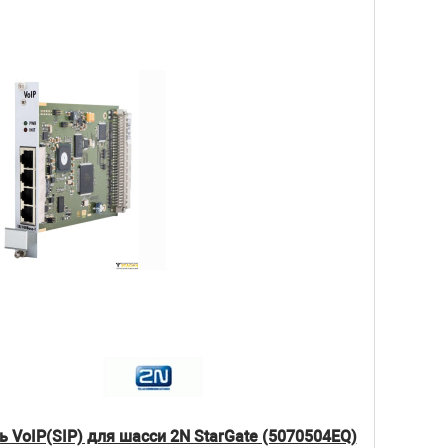
 VoIP(SIP) для шасси 2N StarGate (5070504EQ)