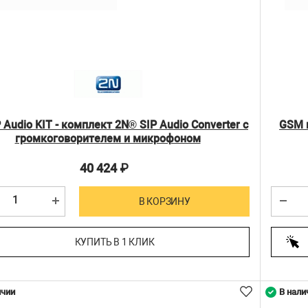
 Audio KIT - комплект 2N® SIP Audio Converter c
GSM 
громкоговорителем и микрофоном
40 424
₽
В КОРЗИНУ
КУПИТЬ В 1 КЛИК
ичии
В нали