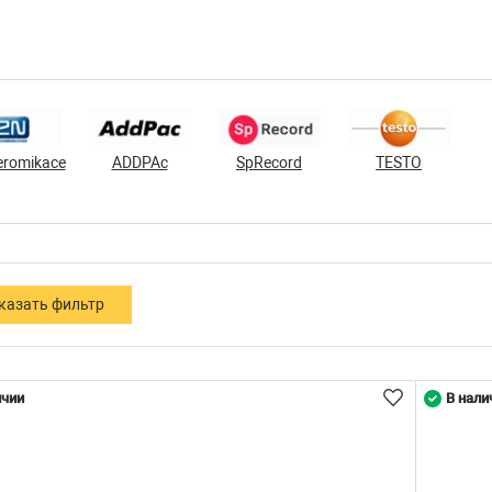
eromikace
ADDPAc
SpRecord
TESTO
ичии
В нали