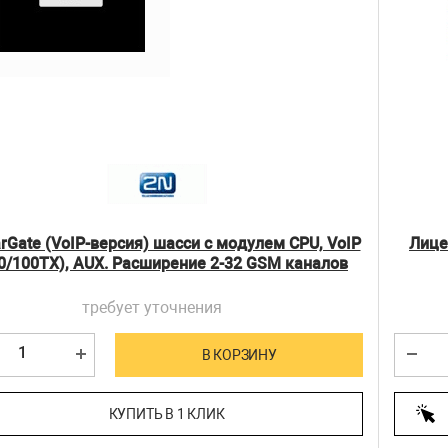
arGate (VoIP-версия) шасси с модулем CPU, VoIP
Лице
0/100TX), AUX. Расширение 2-32 GSM каналов
(5070526EQ)
требует уточнения
В КОРЗИНУ
КУПИТЬ В 1 КЛИК