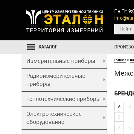
Пн-Пт 9:
info@etal
КАТАЛОГ
ПРОИЗВ
Главная
Ка
Измерительные приборы
>
Межс
Радиоизмерительные
приборы
БРЕНД
Теплотехнические приборы
A
B
Электротехническое
Z
оборудование
А
Б