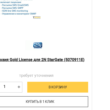
нзия Gold License для 2N StarGate (5070911E)
требует уточнения
В КОРЗИНУ
КУПИТЬ В 1 КЛИК