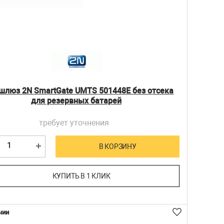
шлюз 2N SmartGate UMTS 501448E без отсека
для резервных батарей
требует уточнения
В КОРЗИНУ
КУПИТЬ В 1 КЛИК
чии