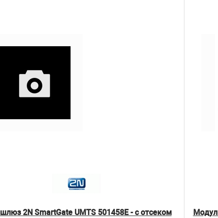
шлюз 2N SmartGate UMTS 501458E - с отсеком
Модуль