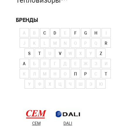
Тепловизоры
БРЕНДЫ
A
B
C
D
E
F
G
H
I
J
K
L
M
N
O
P
Q
R
S
T
U
V
W
X
Y
Z
А
Б
В
Г
Д
Е
Ж
З
И
К
Л
М
Н
О
П
Р
С
Т
У
Ф
Х
Ц
Ч
Ш
Э
Ю
CEM
DALI