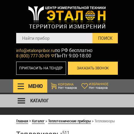
по РФ бесплатно
info@etalonpribor.ru
Пн-Пт 9:00-18:00
8 (800) 777-30-09
ПРИГЛАСИТЬ НА ТЕНДЕР
ЗАКАЗАТЬ ЗВОНОК
ИЗБРАННОЕ
КОРЗИНА
МЕНЮ
Нет товаров
Нет товаров
КАТАЛОГ
Главная
Каталог
>
Теплотехнические приборы
>
Тепловизоры
>
511