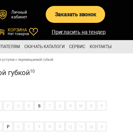
Личный
Заказать звонок
кабинет
КОРЗИНА
Пригласить на тендер
0
Нет товаров
УПАТЕЛЯМ
СКАЧАТЬ КАТАЛОГИ
СЕРВИС
КОНТАКТЫ
я уступов с перемещаемой губкой
й губкой
10
P
Q
R
S
T
U
V
W
X
Y
Р
С
Т
У
Ф
Х
Ц
Ч
Ш
Э