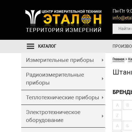
Пн-Пт 9:
info@etal
КАТАЛОГ
ПРОИЗВ
Главная
Ка
Измерительные приборы
>
Штанг
Радиоизмерительные
приборы
БРЕНД
Теплотехнические приборы
A
B
Электротехническое
Z
оборудование
А
Б