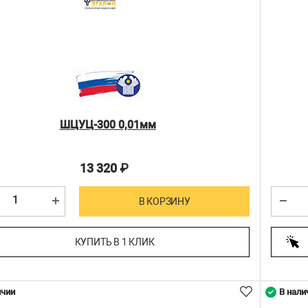
ШЦУЦ-300 0,01мм
13 320
₽
В КОРЗИНУ
КУПИТЬ В 1 КЛИК
ичии
В нали