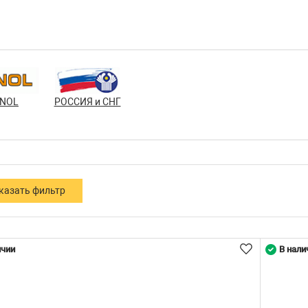
NOL
РОССИЯ и СНГ
ичии
В нали