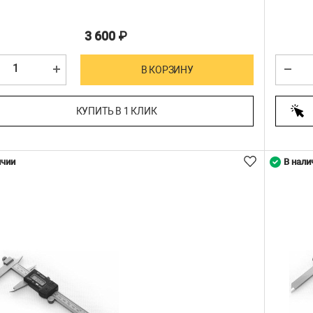
3 600
₽
В КОРЗИНУ
КУПИТЬ В 1 КЛИК
ичии
В нали