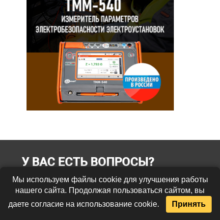
У ВАС ЕСТЬ ВОПРОСЫ?
МЫ ПОМОЖЕМ С
Мы используем файлы cookie для улучшения работы
ВЫБОРОМ!
нашего сайта. Продолжая пользоваться сайтом, вы
даете согласие на использование cookie.
Принять
Оставьте свой номер и наши консультанты свяжутся