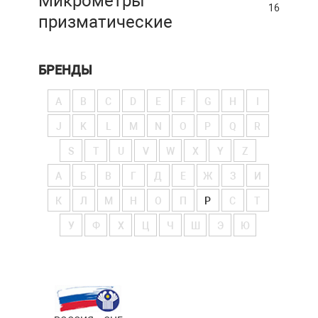
Микрометры
16
призматические
БРЕНДЫ
A
B
C
D
E
F
G
H
I
J
K
L
M
N
O
P
Q
R
S
T
U
V
W
X
Y
Z
А
Б
В
Г
Д
Е
Ж
З
И
К
Л
М
Н
О
П
Р
С
Т
У
Ф
Х
Ц
Ч
Ш
Э
Ю