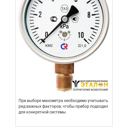
устр
стат
подх
разл
При выборе манометра необходимо учитывать
ряд важных факторов, чтобы прибор подходил
для конкретной системы.