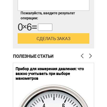
Пожалуйста, введите результат
операции:
ПОЛЕЗНЫЕ СТАТЬИ
й
Прибор для измерения давления: что
Как
важно учитывать при выборе
выб
манометров
вла
ают
ание.
Уров
ов
важн
усло
щей
опре