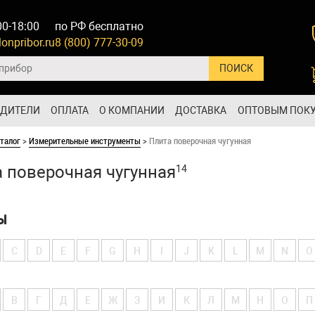
00-18:00
по РФ бесплатно
onpribor.ru
8 (800) 777-30-09
ОДИТЕЛИ
ОПЛАТА
О КОМПАНИИ
ДОСТАВКА
ОПТОВЫМ ПОК
талог
>
Измерительные инструменты
>
Плита поверочная чугунная
 поверочная чугунная
14
Ы
C
D
E
F
G
H
I
J
K
L
M
N
O
В
Г
Д
Е
Ж
З
И
К
Л
М
Н
О
П