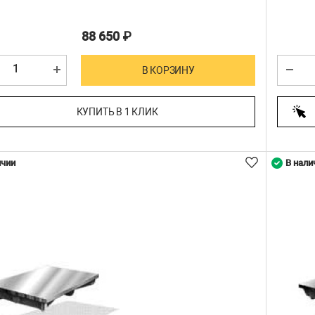
88 650
₽
В КОРЗИНУ
КУПИТЬ В 1 КЛИК
ичии
В нали