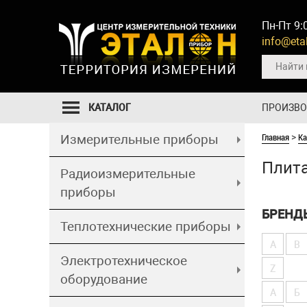
Пн-Пт 9:
info@etal
КАТАЛОГ
ПРОИЗВ
Главная
Ка
Измерительные приборы
>
Плита
Радиоизмерительные
приборы
БРЕНД
Теплотехнические приборы
A
B
Электротехническое
Z
оборудование
А
Б