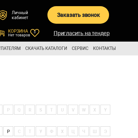
Личный
Заказать звонок
кабинет
КОРЗИНА
Пригласить на тендер
0
Нет товаров
УПАТЕЛЯМ
СКАЧАТЬ КАТАЛОГИ
СЕРВИС
КОНТАКТЫ
P
Q
R
S
T
U
V
W
X
Y
Р
С
Т
У
Ф
Х
Ц
Ч
Ш
Э