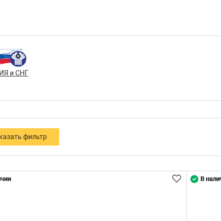
ИЯ и СНГ
ичии
В нали