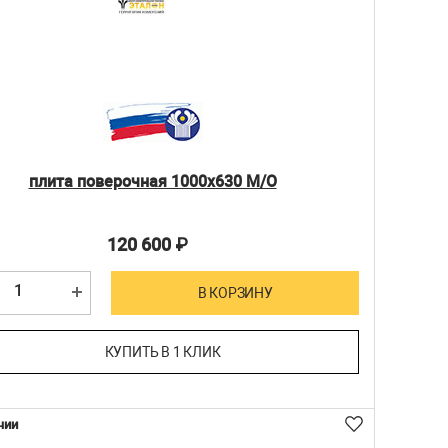
плита поверочная 1000х630 М/О
120 600
₽
В КОРЗИНУ
КУПИТЬ В 1 КЛИК
чии