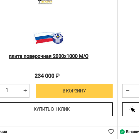
плита поверочная 2000х1000 М/О
234 000
₽
В КОРЗИНУ
КУПИТЬ В 1 КЛИК
ичии
В нали