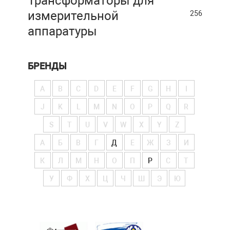
Трансформаторы для
измерительной
256
аппаратуры
БРЕНДЫ
A
B
C
D
E
F
G
H
I
J
K
L
M
N
O
P
Q
R
S
T
U
V
W
X
Y
Z
А
Б
В
Г
Д
Е
Ж
З
И
К
Л
М
Н
О
П
Р
С
Т
У
Ф
Х
Ц
Ч
Ш
Э
Ю